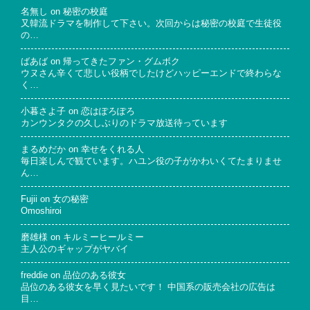
名無し
on
秘密の校庭
又韓流ドラマを制作して下さい。次回からは秘密の校庭で生徒役
の…
ばあば
on
帰ってきたファン・グムボク
ウヌさん辛くて悲しい役柄でしたけどハッピーエンドで終わらな
く…
小暮さよ子
on
恋はぽろぽろ
カンウンタクの久しぶりのドラマ放送待っています
まるめだか
on
幸せをくれる人
毎日楽しんで観ています。ハユン役の子がかわいくてたまりませ
ん…
Fujii
on
女の秘密
Omoshiroi
磨雄様
on
キルミーヒールミー
主人公のギャップがヤバイ
freddie
on
品位のある彼女
品位のある彼女を早く見たいです！ 中国系の販売会社の広告は
目…