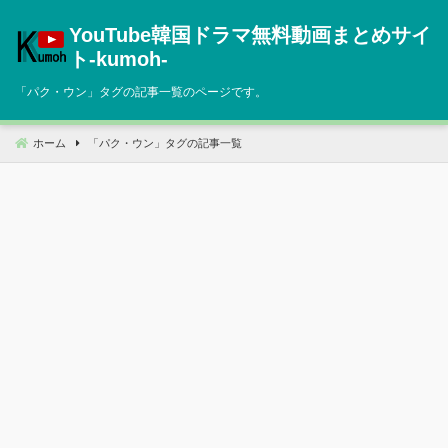
コ
YouTube韓国ドラマ無料動画まとめサイ
ン
テ
ト‐kumoh‐
ン
「
パク・ウン
」タグの記事一覧のページです。
ツ
へ
移
ホーム
「
パク・ウン
」タグの記事一覧
動