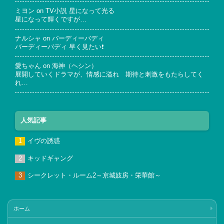
ミヨン
on
TV小説 星になって光る
星になって輝くですが…
ナルシャ
on
バーディーバディ
バーディーバディ 早く見たい❗
愛ちゃん
on
海神（ヘシン）
展開していくドラマが、情感に溢れ 期待と刺激をもたらしてく
れ…
人気記事
イヴの誘惑
キッドギャング
シークレット・ルーム2～京城妓房・栄華館～
ホーム