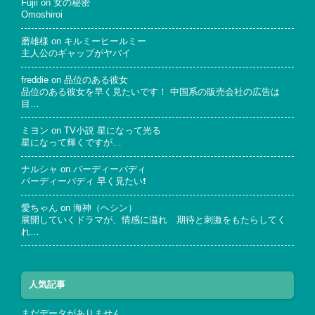
Fujii
on
女の秘密
Omoshiroi
磨雄様
on
キルミーヒールミー
主人公のギャップがヤバイ
freddie
on
品位のある彼女
品位のある彼女を早く見たいです！ 中国系の販売会社の広告は
目…
ミヨン
on
TV小説 星になって光る
星になって輝くですが…
ナルシャ
on
バーディーバディ
バーディーバディ 早く見たい❗
愛ちゃん
on
海神（ヘシン）
展開していくドラマが、情感に溢れ 期待と刺激をもたらしてく
れ…
人気記事
まだデータがありません。