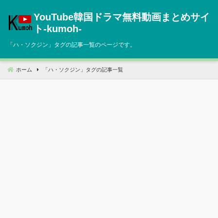
コ
YouTube韓国ドラマ無料動画まとめサイ
ン
テ
ト‐kumoh‐
ン
「
ハ・ソクジン
」タグの記事一覧のページです。
ツ
へ
移
ホーム
「
ハ・ソクジン
」タグの記事一覧
動