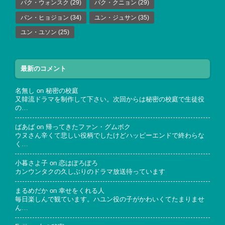
パク・ウォンスク
(29)
パク・クニョン
(29)
パン・ヒョジョン
(34)
ユン・ジュサン
(35)
ユン・ユソン
(25)
最新のコメント
名無し
on
秘密の校庭
又韓流ドラマを制作して下さい。次回からは秘密の校庭で生徒役
の…
ばあば
on
帰ってきたファン・グムボク
ウヌさん辛くて悲しい役柄でしたけどハッピーエンドで終わらな
く…
小暮さよ子
on
恋はぽろぽろ
カンウンタクの久しぶりのドラマ放送待っています
まるめだか
on
幸せをくれる人
毎日楽しんで観ています。ハユン役の子がかわいくてたまりませ
ん…