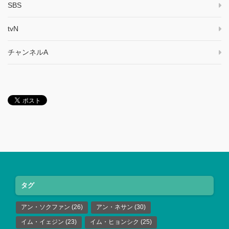
SBS
tvN
チャンネルA
タグ
アン・ソクファン
(26)
アン・ネサン
(30)
イム・イェジン
(23)
イム・ヒョンシク
(25)