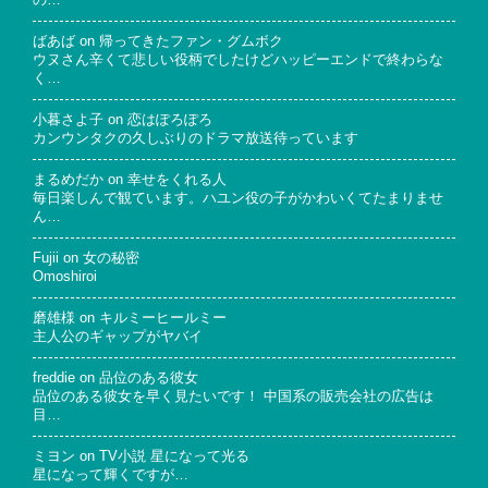
の…
ばあば
on
帰ってきたファン・グムボク
ウヌさん辛くて悲しい役柄でしたけどハッピーエンドで終わらな
く…
小暮さよ子
on
恋はぽろぽろ
カンウンタクの久しぶりのドラマ放送待っています
まるめだか
on
幸せをくれる人
毎日楽しんで観ています。ハユン役の子がかわいくてたまりませ
ん…
Fujii
on
女の秘密
Omoshiroi
磨雄様
on
キルミーヒールミー
主人公のギャップがヤバイ
freddie
on
品位のある彼女
品位のある彼女を早く見たいです！ 中国系の販売会社の広告は
目…
ミヨン
on
TV小説 星になって光る
星になって輝くですが…