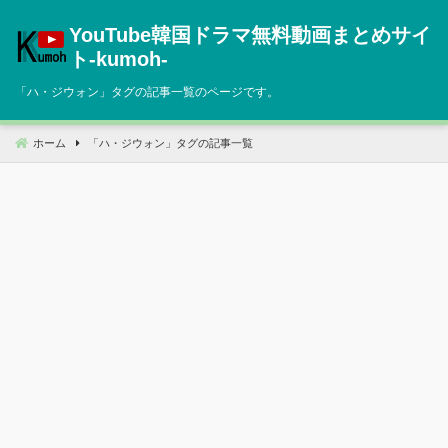
コ
YouTube韓国ドラマ無料動画まとめサイ
ン
テ
ト‐kumoh‐
ン
「
ハ・ジウォン
」タグの記事一覧のページです。
ツ
へ
移
ホーム
「
ハ・ジウォン
」タグの記事一覧
動