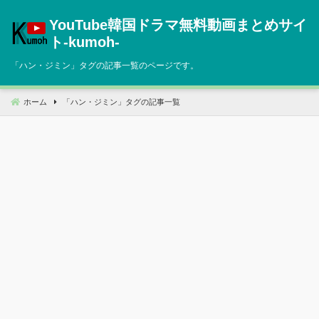
コ
YouTube韓国ドラマ無料動画まとめサイ
ン
テ
ト‐kumoh‐
ン
「
ハン・ジミン
」タグの記事一覧のページです。
ツ
へ
移
ホーム
「
ハン・ジミン
」タグの記事一覧
動