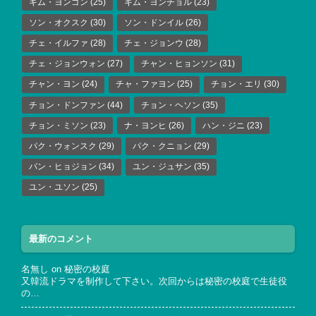
キム・ヨンゴン
(25)
キム・ヨンチョル
(23)
ソン・オクスク
(30)
ソン・ドンイル
(26)
チェ・イルファ
(28)
チェ・ジョンウ
(28)
チェ・ジョンウォン
(27)
チャン・ヒョンソン
(31)
チャン・ヨン
(24)
チャ・ファヨン
(25)
チョン・エリ
(30)
チョン・ドンファン
(44)
チョン・ヘソン
(35)
チョン・ミソン
(23)
ナ・ヨンヒ
(26)
ハン・ジニ
(23)
パク・ウォンスク
(29)
パク・クニョン
(29)
パン・ヒョジョン
(34)
ユン・ジュサン
(35)
ユン・ユソン
(25)
最新のコメント
名無し
on
秘密の校庭
又韓流ドラマを制作して下さい。次回からは秘密の校庭で生徒役
の…