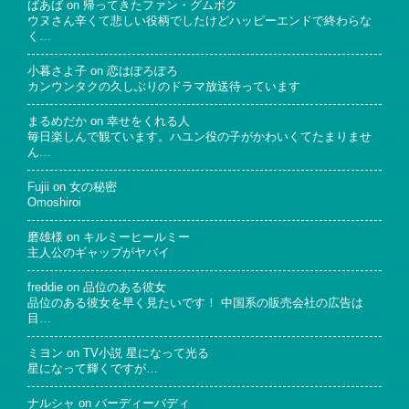
ばあば
on
帰ってきたファン・グムボク
ウヌさん辛くて悲しい役柄でしたけどハッピーエンドで終わらな
く…
小暮さよ子
on
恋はぽろぽろ
カンウンタクの久しぶりのドラマ放送待っています
まるめだか
on
幸せをくれる人
毎日楽しんで観ています。ハユン役の子がかわいくてたまりませ
ん…
Fujii
on
女の秘密
Omoshiroi
磨雄様
on
キルミーヒールミー
主人公のギャップがヤバイ
freddie
on
品位のある彼女
品位のある彼女を早く見たいです！ 中国系の販売会社の広告は
目…
ミヨン
on
TV小説 星になって光る
星になって輝くですが…
ナルシャ
on
バーディーバディ