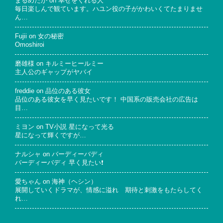
まるめだか
on
幸せをくれる人
毎日楽しんで観ています。ハユン役の子がかわいくてたまりませ
ん…
Fujii
on
女の秘密
Omoshiroi
磨雄様
on
キルミーヒールミー
主人公のギャップがヤバイ
freddie
on
品位のある彼女
品位のある彼女を早く見たいです！ 中国系の販売会社の広告は
目…
ミヨン
on
TV小説 星になって光る
星になって輝くですが…
ナルシャ
on
バーディーバディ
バーディーバディ 早く見たい❗
愛ちゃん
on
海神（ヘシン）
展開していくドラマが、情感に溢れ 期待と刺激をもたらしてく
れ…