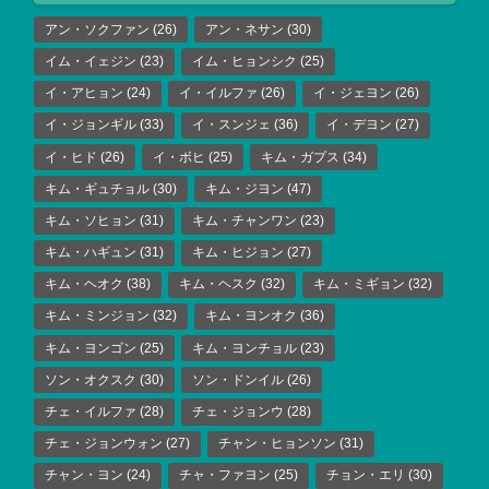
アン・ソクファン
(26)
アン・ネサン
(30)
イム・イェジン
(23)
イム・ヒョンシク
(25)
イ・アヒョン
(24)
イ・イルファ
(26)
イ・ジェヨン
(26)
イ・ジョンギル
(33)
イ・スンジェ
(36)
イ・デヨン
(27)
イ・ヒド
(26)
イ・ボヒ
(25)
キム・ガプス
(34)
キム・ギュチョル
(30)
キム・ジヨン
(47)
キム・ソヒョン
(31)
キム・チャンワン
(23)
キム・ハギュン
(31)
キム・ヒジョン
(27)
キム・ヘオク
(38)
キム・ヘスク
(32)
キム・ミギョン
(32)
キム・ミンジョン
(32)
キム・ヨンオク
(36)
キム・ヨンゴン
(25)
キム・ヨンチョル
(23)
ソン・オクスク
(30)
ソン・ドンイル
(26)
チェ・イルファ
(28)
チェ・ジョンウ
(28)
チェ・ジョンウォン
(27)
チャン・ヒョンソン
(31)
チャン・ヨン
(24)
チャ・ファヨン
(25)
チョン・エリ
(30)