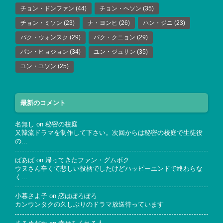
チョン・ドンファン
(44)
チョン・ヘソン
(35)
チョン・ミソン
(23)
ナ・ヨンヒ
(26)
ハン・ジニ
(23)
パク・ウォンスク
(29)
パク・クニョン
(29)
パン・ヒョジョン
(34)
ユン・ジュサン
(35)
ユン・ユソン
(25)
最新のコメント
名無し
on
秘密の校庭
又韓流ドラマを制作して下さい。次回からは秘密の校庭で生徒役
の…
ばあば
on
帰ってきたファン・グムボク
ウヌさん辛くて悲しい役柄でしたけどハッピーエンドで終わらな
く…
小暮さよ子
on
恋はぽろぽろ
カンウンタクの久しぶりのドラマ放送待っています