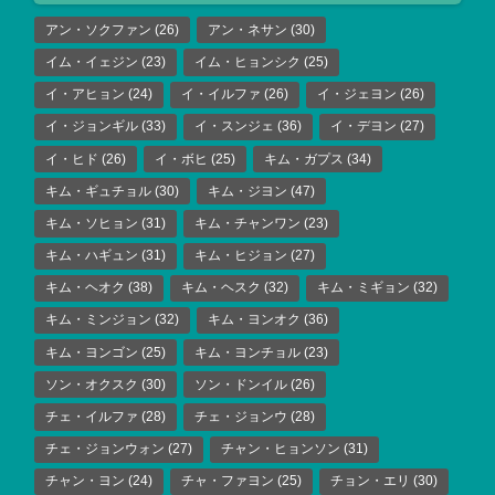
アン・ソクファン
(26)
アン・ネサン
(30)
イム・イェジン
(23)
イム・ヒョンシク
(25)
イ・アヒョン
(24)
イ・イルファ
(26)
イ・ジェヨン
(26)
イ・ジョンギル
(33)
イ・スンジェ
(36)
イ・デヨン
(27)
イ・ヒド
(26)
イ・ボヒ
(25)
キム・ガプス
(34)
キム・ギュチョル
(30)
キム・ジヨン
(47)
キム・ソヒョン
(31)
キム・チャンワン
(23)
キム・ハギュン
(31)
キム・ヒジョン
(27)
キム・ヘオク
(38)
キム・ヘスク
(32)
キム・ミギョン
(32)
キム・ミンジョン
(32)
キム・ヨンオク
(36)
キム・ヨンゴン
(25)
キム・ヨンチョル
(23)
ソン・オクスク
(30)
ソン・ドンイル
(26)
チェ・イルファ
(28)
チェ・ジョンウ
(28)
チェ・ジョンウォン
(27)
チャン・ヒョンソン
(31)
チャン・ヨン
(24)
チャ・ファヨン
(25)
チョン・エリ
(30)