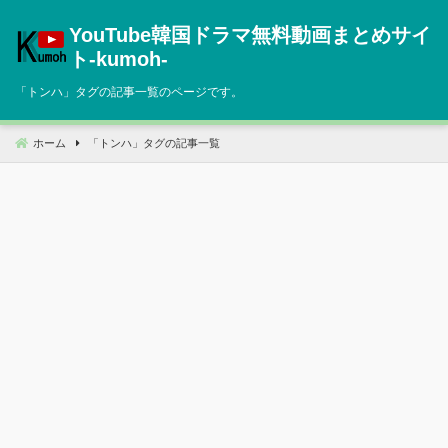
コ
YouTube韓国ドラマ無料動画まとめサイ
ン
テ
ト‐kumoh‐
ン
「
トンハ
」タグの記事一覧のページです。
ツ
へ
移
ホーム
「
トンハ
」タグの記事一覧
動