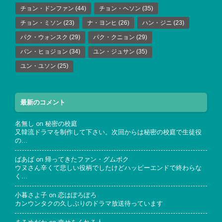
チョン・ドンファン
(44)
チョン・ヘソン
(35)
チョン・ミソン
(23)
ナ・ヨンヒ
(26)
ハン・ジニ
(23)
パク・ウォンスク
(29)
パク・クニョン
(29)
パン・ヒョジョン
(34)
ユン・ジュサン
(35)
ユン・ユソン
(25)
最新のコメント
名無し
on
秘密の校庭
又韓流ドラマを制作して下さい。次回からは秘密の校庭で生徒役
の…
ばあば
on
帰ってきたファン・グムボク
ウヌさん辛くて悲しい役柄でしたけどハッピーエンドで終わらな
く…
小暮さよ子
on
恋はぽろぽろ
カンウンタクの久しぶりのドラマ放送待っています