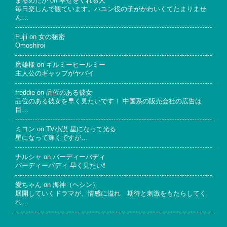
まるめだか
on
幸せをくれる人
毎日楽しんで観ています。ハユン役の子がかわいくてたまりませ
ん…
Fujii
on
女の秘密
Omoshiroi
磨雄様
on
キルミーヒールミー
主人公のギャップがヤバイ
freddie
on
品位のある彼女
品位のある彼女を早く見たいです！ 中国系の販売会社の広告は
目…
ミヨン
on
TV小説 星になって光る
星になって輝くですが…
ナルシャ
on
バーディーバディ
バーディーバディ 早く見たい❗
愛ちゃん
on
海神（ヘシン）
展開していくドラマが、情感に溢れ 期待と刺激をもたらしてく
れ…