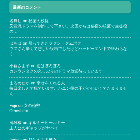
最新のコメント
名無し
on
秘密の校庭
又韓流ドラマを制作して下さい。次回からは秘密の校庭で生徒役
の…
ばあば
on
帰ってきたファン・グムボク
ウヌさん辛くて悲しい役柄でしたけどハッピーエンドで終わらな
く…
小暮さよ子
on
恋はぽろぽろ
カンウンタクの久しぶりのドラマ放送待っています
まるめだか
on
幸せをくれる人
毎日楽しんで観ています。ハユン役の子がかわいくてたまりませ
ん…
Fujii
on
女の秘密
Omoshiroi
磨雄様
on
キルミーヒールミー
主人公のギャップがヤバイ