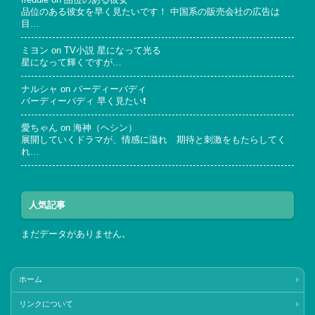
freddie
on
品位のある彼女
品位のある彼女を早く見たいです！ 中国系の販売会社の広告は
目…
ミヨン
on
TV小説 星になって光る
星になって輝くですが…
ナルシャ
on
バーディーバディ
バーディーバディ 早く見たい❗
愛ちゃん
on
海神（ヘシン）
展開していくドラマが、情感に溢れ 期待と刺激をもたらしてく
れ…
人気記事
まだデータがありません。
ホーム
リンクについて