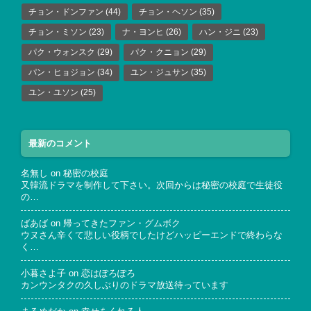
チョン・ドンファン
(44)
チョン・ヘソン
(35)
チョン・ミソン
(23)
ナ・ヨンヒ
(26)
ハン・ジニ
(23)
パク・ウォンスク
(29)
パク・クニョン
(29)
パン・ヒョジョン
(34)
ユン・ジュサン
(35)
ユン・ユソン
(25)
最新のコメント
名無し
on
秘密の校庭
又韓流ドラマを制作して下さい。次回からは秘密の校庭で生徒役
の…
ばあば
on
帰ってきたファン・グムボク
ウヌさん辛くて悲しい役柄でしたけどハッピーエンドで終わらな
く…
小暮さよ子
on
恋はぽろぽろ
カンウンタクの久しぶりのドラマ放送待っています