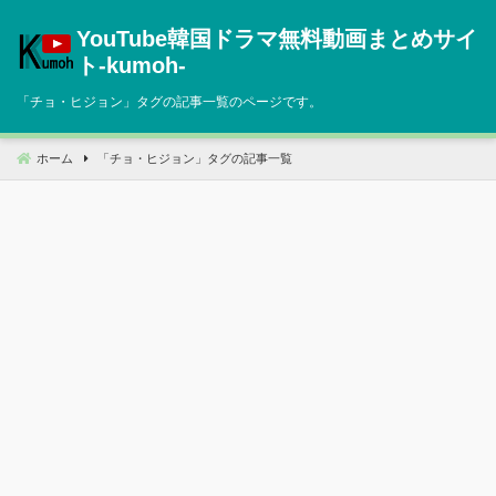
コ
YouTube韓国ドラマ無料動画まとめサイ
ン
テ
ト‐kumoh‐
ン
「
チョ・ヒジョン
」タグの記事一覧のページです。
ツ
へ
移
ホーム
「
チョ・ヒジョン
」タグの記事一覧
動