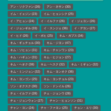
アン・ソクファン
(26)
アン・ネサン
(30)
イム・イェジン
(23)
イム・ヒョンシク
(25)
イ・アヒョン
(24)
イ・イルファ
(26)
イ・ジェヨン
(26)
イ・ジョンギル
(33)
イ・スンジェ
(36)
イ・デヨン
(27)
イ・ヒド
(26)
イ・ボヒ
(25)
キム・ガプス
(34)
キム・ギュチョル
(30)
キム・ジヨン
(47)
キム・ソヒョン
(31)
キム・チャンワン
(23)
キム・ハギュン
(31)
キム・ヒジョン
(27)
キム・ヘオク
(38)
キム・ヘスク
(32)
キム・ミギョン
(32)
キム・ミンジョン
(32)
キム・ヨンオク
(36)
キム・ヨンゴン
(25)
キム・ヨンチョル
(23)
ソン・オクスク
(30)
ソン・ドンイル
(26)
チェ・イルファ
(28)
チェ・ジョンウ
(28)
チェ・ジョンウォン
(27)
チャン・ヒョンソン
(31)
チャン・ヨン
(24)
チャ・ファヨン
(25)
チョン・エリ
(30)