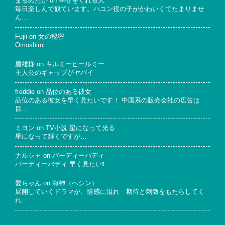
まるめだか
on
幸せをくれる人
毎日楽しんで観ています。ハユン役の子がかわいくてたまりませ
ん…
Fujii
on
女の秘密
Omoshiroi
磨雄様
on
キルミーヒールミー
主人公のギャップがヤバイ
freddie
on
品位のある彼女
品位のある彼女を早く見たいです！ 中国系の販売会社の広告は
目…
ミヨン
on
TV小説 星になって光る
星になって輝くですが…
ナルシャ
on
バーディーバディ
バーディーバディ 早く見たい❗
愛ちゃん
on
海神（ヘシン）
展開していくドラマが、情感に溢れ 期待と刺激をもたらしてく
れ…