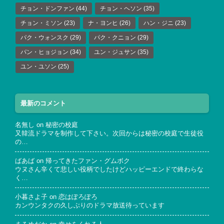
チョン・ドンファン
(44)
チョン・ヘソン
(35)
チョン・ミソン
(23)
ナ・ヨンヒ
(26)
ハン・ジニ
(23)
パク・ウォンスク
(29)
パク・クニョン
(29)
パン・ヒョジョン
(34)
ユン・ジュサン
(35)
ユン・ユソン
(25)
最新のコメント
名無し
on
秘密の校庭
又韓流ドラマを制作して下さい。次回からは秘密の校庭で生徒役
の…
ばあば
on
帰ってきたファン・グムボク
ウヌさん辛くて悲しい役柄でしたけどハッピーエンドで終わらな
く…
小暮さよ子
on
恋はぽろぽろ
カンウンタクの久しぶりのドラマ放送待っています