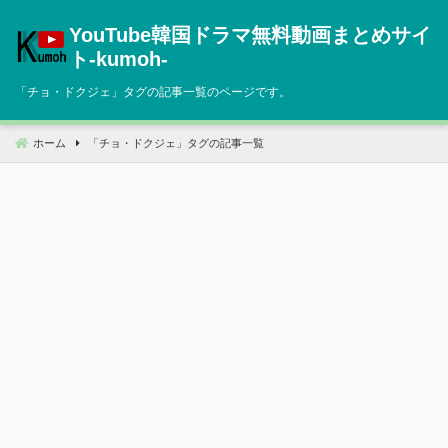
コ
YouTube韓国ドラマ無料動画まとめサイ
ン
テ
ト‐kumoh‐
ン
「
チョ・ドクジェ
」タグの記事一覧のページです。
ツ
へ
移
ホーム
「
チョ・ドクジェ
」タグの記事一覧
動