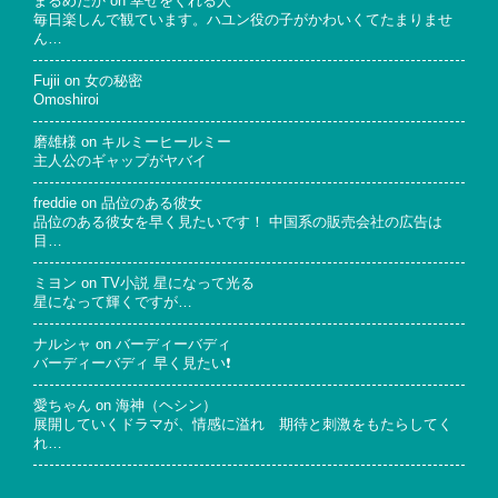
まるめだか
on
幸せをくれる人
毎日楽しんで観ています。ハユン役の子がかわいくてたまりませ
ん…
Fujii
on
女の秘密
Omoshiroi
磨雄様
on
キルミーヒールミー
主人公のギャップがヤバイ
freddie
on
品位のある彼女
品位のある彼女を早く見たいです！ 中国系の販売会社の広告は
目…
ミヨン
on
TV小説 星になって光る
星になって輝くですが…
ナルシャ
on
バーディーバディ
バーディーバディ 早く見たい❗
愛ちゃん
on
海神（ヘシン）
展開していくドラマが、情感に溢れ 期待と刺激をもたらしてく
れ…