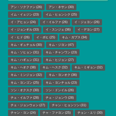
アン・ソクファン
(26)
アン・ネサン
(30)
イム・イェジン
(23)
イム・ヒョンシク
(25)
イ・アヒョン
(24)
イ・イルファ
(26)
イ・ジェヨン
(26)
イ・ジョンギル
(33)
イ・スンジェ
(36)
イ・デヨン
(27)
イ・ヒド
(26)
イ・ボヒ
(25)
キム・ガプス
(34)
キム・ギュチョル
(30)
キム・ジヨン
(47)
キム・ソヒョン
(31)
キム・チャンワン
(23)
キム・ハギュン
(31)
キム・ヒジョン
(27)
キム・ヘオク
(38)
キム・ヘスク
(32)
キム・ミギョン
(32)
キム・ミンジョン
(32)
キム・ヨンオク
(36)
キム・ヨンゴン
(25)
キム・ヨンチョル
(23)
ソン・オクスク
(30)
ソン・ドンイル
(26)
チェ・イルファ
(28)
チェ・ジョンウ
(28)
チェ・ジョンウォン
(27)
チャン・ヒョンソン
(31)
チャン・ヨン
(24)
チャ・ファヨン
(25)
チョン・エリ
(30)