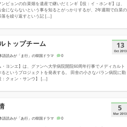
マンピョンの白菜畑を遺産で継いだミンギ【役：イ・ホンギ】は、
お金にならないという事を知るとがっかりするが、2年週期で白菜
落を繰り返すという記 […]
ルトップチーム
13
Oct 2013
本語読みが「ま行」の韓国ドラマ
0
ム・ヨンエ】は、グァンヘ大学病院開院60周年行事でメディカルト
作るというプロジェクトを発表する。 田舍の小さなパラン病院に勤
：クォン・サンウ】 […]
情
5
Mar 2013
本語読みが「あ行」の韓国ドラマ
0