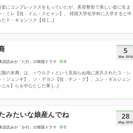
容姿にコンプレックスをもっていたが、美容整形で美しい姿に生ま
ン・ミレ【役：イム・スヒャン】。 韓国大学化学科に入学すると中
たド・ギョンソク【役 […]
裔
5
Mar 2016
本語読みが「た行」の韓国ドラマ
0
太陽の末裔」は、＜ウルク＞という見知らぬ地に派兵されたユ・シ
ン・ジュンギ】、ソ・デヨン【役：チン・グ】、ユン・ギルジュン
ニル】らを中心とした軍 […]
たみたいな娘産んでね
28
May 2015
本語読みが「か行」の韓国ドラマ
0