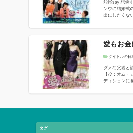
船尾say 想
ンウに結婚式
出にしたくない
愛もお金
タイトルの日
ダメな父親と
【役：オム・
ディションに参
タグ