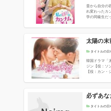
昔から自分の
れ変わったカ
学の同級生だっ
太陽の末
タイトルの日
韓国ドラマ「
ジン【役：ソ
【役：カン・シ
必ずあな
タイトルの日