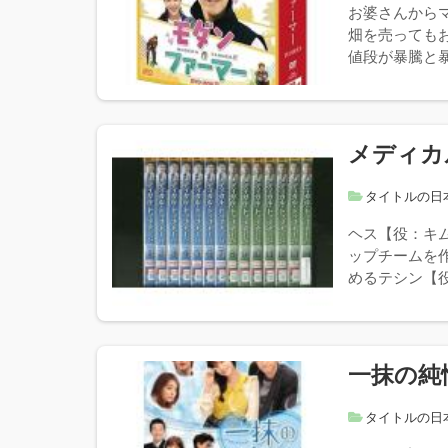
お婆さんから
畑を売っても
値段が暴騰と暴
メディカ
タイトルの日
ヘス【役：キ
ップチームを
めるテシン【役
一抹の純
タイトルの日