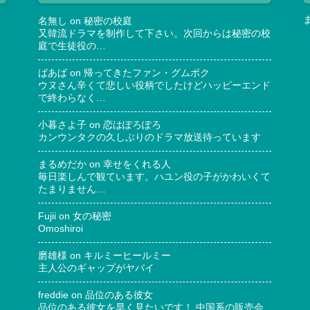
名無し
on
秘密の校庭
又韓流ドラマを制作して下さい。次回からは秘密の校
庭で生徒役の…
ばあば
on
帰ってきたファン・グムボク
ウヌさん辛くて悲しい役柄でしたけどハッピーエンド
で終わらなく…
小暮さよ子
on
恋はぽろぽろ
カンウンタクの久しぶりのドラマ放送待っています
まるめだか
on
幸せをくれる人
毎日楽しんで観ています。ハユン役の子がかわいくて
たまりません…
Fujii
on
女の秘密
Omoshiroi
磨雄様
on
キルミーヒールミー
主人公のギャップがヤバイ
freddie
on
品位のある彼女
品位のある彼女を早く見たいです！ 中国系の販売会