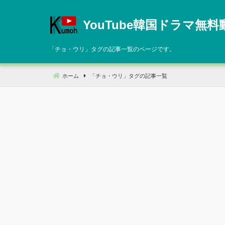
コ
ン
YouTube韓国ドラマ無料
テ
ン
「
チョ・ウリ
」タグの記事一覧のページです。
ツ
へ
ホーム
「
チョ・ウリ
」タグの記事一覧
移
動