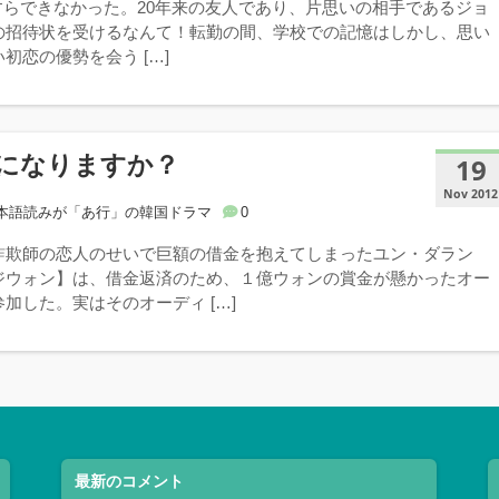
像すらできなかった。20年来の友人であり、片思いの相手であるジョ
の招待状を受けるなんて！転勤の間、学校での記憶はしかし、思い
初恋の優勢を会う […]
になりますか？
19
Nov 2012
本語読みが「あ行」の韓国ドラマ
0
詐欺師の恋人のせいで巨額の借金を抱えてしまったユン・ダラン
ジウォン】は、借金返済のため、１億ウォンの賞金が懸かったオー
加した。実はそのオーディ […]
最新のコメント