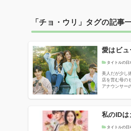
「
チョ・ウリ
」タグの記事
愛はビュ
タイトルの日
美人だが少し
店を営む母の
アナウンサーの
私のID
タイトルの日