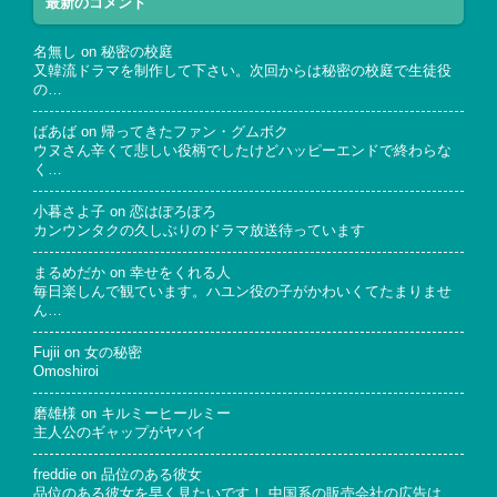
最新のコメント
名無し
on
秘密の校庭
又韓流ドラマを制作して下さい。次回からは秘密の校庭で生徒役
の…
ばあば
on
帰ってきたファン・グムボク
ウヌさん辛くて悲しい役柄でしたけどハッピーエンドで終わらな
く…
小暮さよ子
on
恋はぽろぽろ
カンウンタクの久しぶりのドラマ放送待っています
まるめだか
on
幸せをくれる人
毎日楽しんで観ています。ハユン役の子がかわいくてたまりませ
ん…
Fujii
on
女の秘密
Omoshiroi
磨雄様
on
キルミーヒールミー
主人公のギャップがヤバイ
freddie
on
品位のある彼女
品位のある彼女を早く見たいです！ 中国系の販売会社の広告は