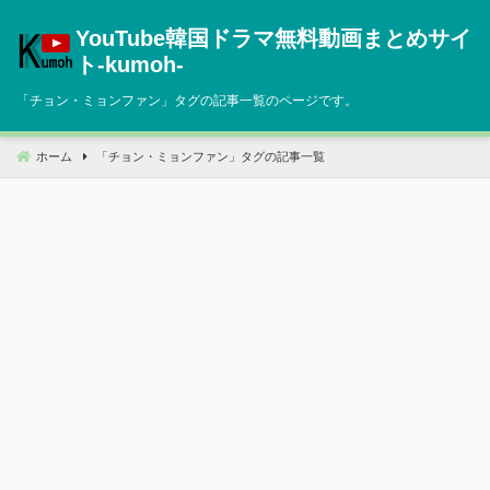
コ
YouTube韓国ドラマ無料動画まとめサイ
ン
テ
ト‐kumoh‐
ン
「
チョン・ミョンファン
」タグの記事一覧のページです。
ツ
へ
移
ホーム
「
チョン・ミョンファン
」タグの記事一覧
動