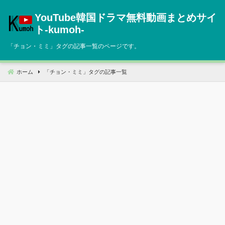
コ
YouTube韓国ドラマ無料動画まとめサイ
ン
テ
ト‐kumoh‐
ン
「
チョン・ミミ
」タグの記事一覧のページです。
ツ
へ
移
ホーム
「
チョン・ミミ
」タグの記事一覧
動