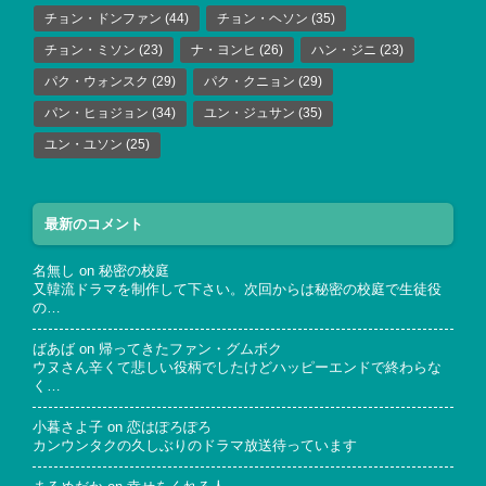
チョン・ドンファン
(44)
チョン・ヘソン
(35)
チョン・ミソン
(23)
ナ・ヨンヒ
(26)
ハン・ジニ
(23)
パク・ウォンスク
(29)
パク・クニョン
(29)
パン・ヒョジョン
(34)
ユン・ジュサン
(35)
ユン・ユソン
(25)
最新のコメント
名無し
on
秘密の校庭
又韓流ドラマを制作して下さい。次回からは秘密の校庭で生徒役
の…
ばあば
on
帰ってきたファン・グムボク
ウヌさん辛くて悲しい役柄でしたけどハッピーエンドで終わらな
く…
小暮さよ子
on
恋はぽろぽろ
カンウンタクの久しぶりのドラマ放送待っています