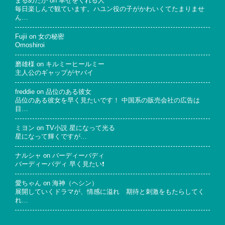
まるめだか
on
幸せをくれる人
毎日楽しんで観ています。ハユン役の子がかわいくてたまりませ
ん…
Fujii
on
女の秘密
Omoshiroi
磨雄様
on
キルミーヒールミー
主人公のギャップがヤバイ
freddie
on
品位のある彼女
品位のある彼女を早く見たいです！ 中国系の販売会社の広告は
目…
ミヨン
on
TV小説 星になって光る
星になって輝くですが…
ナルシャ
on
バーディーバディ
バーディーバディ 早く見たい❗
愛ちゃん
on
海神（ヘシン）
展開していくドラマが、情感に溢れ 期待と刺激をもたらしてく
れ…