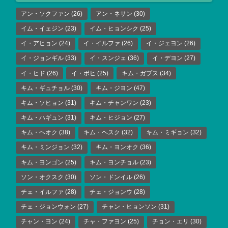
アン・ソクファン
(26)
アン・ネサン
(30)
イム・イェジン
(23)
イム・ヒョンシク
(25)
イ・アヒョン
(24)
イ・イルファ
(26)
イ・ジェヨン
(26)
イ・ジョンギル
(33)
イ・スンジェ
(36)
イ・デヨン
(27)
イ・ヒド
(26)
イ・ボヒ
(25)
キム・ガプス
(34)
キム・ギュチョル
(30)
キム・ジヨン
(47)
キム・ソヒョン
(31)
キム・チャンワン
(23)
キム・ハギュン
(31)
キム・ヒジョン
(27)
キム・ヘオク
(38)
キム・ヘスク
(32)
キム・ミギョン
(32)
キム・ミンジョン
(32)
キム・ヨンオク
(36)
キム・ヨンゴン
(25)
キム・ヨンチョル
(23)
ソン・オクスク
(30)
ソン・ドンイル
(26)
チェ・イルファ
(28)
チェ・ジョンウ
(28)
チェ・ジョンウォン
(27)
チャン・ヒョンソン
(31)
チャン・ヨン
(24)
チャ・ファヨン
(25)
チョン・エリ
(30)