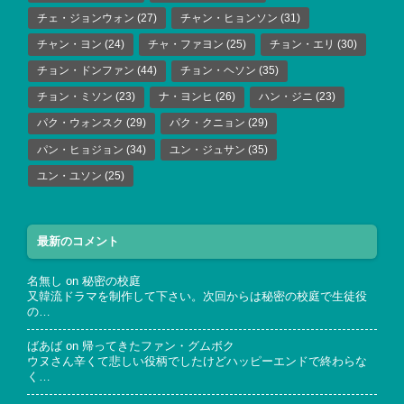
チェ・ジョンウォン
(27)
チャン・ヒョンソン
(31)
チャン・ヨン
(24)
チャ・ファヨン
(25)
チョン・エリ
(30)
チョン・ドンファン
(44)
チョン・ヘソン
(35)
チョン・ミソン
(23)
ナ・ヨンヒ
(26)
ハン・ジニ
(23)
パク・ウォンスク
(29)
パク・クニョン
(29)
パン・ヒョジョン
(34)
ユン・ジュサン
(35)
ユン・ユソン
(25)
最新のコメント
名無し
on
秘密の校庭
又韓流ドラマを制作して下さい。次回からは秘密の校庭で生徒役
の…
ばあば
on
帰ってきたファン・グムボク
ウヌさん辛くて悲しい役柄でしたけどハッピーエンドで終わらな
く…