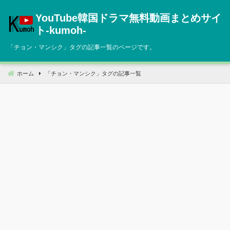
コ
YouTube韓国ドラマ無料動画まとめサイ
ン
テ
ト‐kumoh‐
ン
「
チョン・マンシク
」タグの記事一覧のページです。
ツ
へ
移
ホーム
「
チョン・マンシク
」タグの記事一覧
動