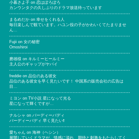
小暮さよ子
on
恋はぽろぽろ
カンウンタクの久しぶりのドラマ放送待っています
まるめだか
on
幸せをくれる人
毎日楽しんで観ています。ハユン役の子がかわいくてたまりませ
ん…
Fujii
on
女の秘密
Omoshiroi
磨雄様
on
キルミーヒールミー
主人公のギャップがヤバイ
freddie
on
品位のある彼女
品位のある彼女を早く見たいです！ 中国系の販売会社の広告は
目…
ミヨン
on
TV小説 星になって光る
星になって輝くですが…
ナルシャ
on
バーディーバディ
バーディーバディ 早く見たい❗
愛ちゃん
on
海神（ヘシン）
展開していくドラマが、情感に溢れ 期待と刺激をもたらしてく