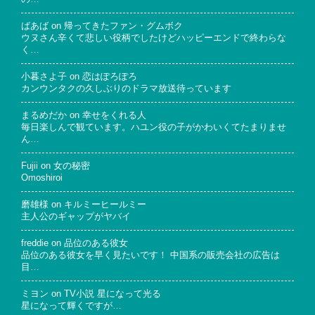
ばあば
on
帰ってきたファン・グムボク
ウヌさん辛くて悲しい役柄でしたけどハッピーエンドで終わらな
く…
小暮さよ子
on
恋はぽろぽろ
カンウンタクの久しぶりのドラマ放送待っています
まるめだか
on
幸せをくれる人
毎日楽しんで観ています。ハユン役の子がかわいくてたまりませ
ん…
Fujii
on
女の秘密
Omoshiroi
磨雄様
on
キルミーヒールミー
主人公のギャップがヤバイ
freddie
on
品位のある彼女
品位のある彼女を早く見たいです！ 中国系の販売会社の広告は
目…
ミヨン
on
TV小説 星になって光る
星になって輝くですが…