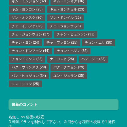
キム・ミンジョン
(32)
キム・ヨンオク
(36)
キム・ヨンゴン
(25)
キム・ヨンチョル
(23)
ソン・オクスク
(30)
ソン・ドンイル
(26)
チェ・イルファ
(28)
チェ・ジョンウ
(28)
チェ・ジョンウォン
(27)
チャン・ヒョンソン
(31)
チャン・ヨン
(24)
チャ・ファヨン
(25)
チョン・エリ
(30)
チョン・ドンファン
(44)
チョン・ヘソン
(35)
チョン・ミソン
(23)
ナ・ヨンヒ
(26)
ハン・ジニ
(23)
パク・ウォンスク
(29)
パク・クニョン
(29)
パン・ヒョジョン
(34)
ユン・ジュサン
(35)
ユン・ユソン
(25)
最新のコメント
名無し
on
秘密の校庭
又韓流ドラマを制作して下さい。次回からは秘密の校庭で生徒役
の…