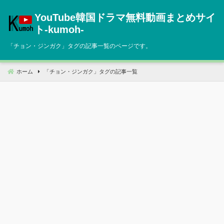
コ
YouTube韓国ドラマ無料動画まとめサイ
ン
テ
ト‐kumoh‐
ン
「
チョン・ジンガク
」タグの記事一覧のページです。
ツ
へ
移
ホーム
「
チョン・ジンガク
」タグの記事一覧
動