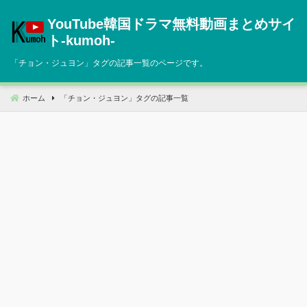
コ
YouTube韓国ドラマ無料動画まとめサイ
ン
テ
ト‐kumoh‐
ン
「
チョン・ジュヨン
」タグの記事一覧のページです。
ツ
へ
移
ホーム
「
チョン・ジュヨン
」タグの記事一覧
動