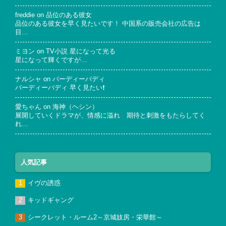
freddie
on
品位のある彼女
品位のある彼女を早く見たいです！ 中国系の販売会社の広告は
目…
ミヨン
on
TV小説 星になって光る
星になって輝くですが…
ナルシャ
on
バーディーバディ
バーディーバディ 早く見たい❗
愛ちゃん
on
海神（ヘシン）
展開していくドラマが、情感に溢れ 期待と刺激をもたらしてく
れ…
人気記事
イヴの誘惑
キッドギャング
シークレット・ルーム2～京城妓房・栄華館～