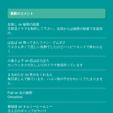
最新のコメント
名無し
on
秘密の校庭
又韓流ドラマを制作して下さい。次回からは秘密の校庭で生徒役
の…
ばあば
on
帰ってきたファン・グムボク
ウヌさん辛くて悲しい役柄でしたけどハッピーエンドで終わらな
く…
小暮さよ子
on
恋はぽろぽろ
カンウンタクの久しぶりのドラマ放送待っています
まるめだか
on
幸せをくれる人
毎日楽しんで観ています。ハユン役の子がかわいくてたまりませ
ん…
Fujii
on
女の秘密
Omoshiroi
磨雄様
on
キルミーヒールミー
主人公のギャップがヤバイ