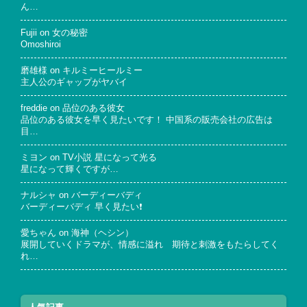
ん…
Fujii
on
女の秘密
Omoshiroi
磨雄様
on
キルミーヒールミー
主人公のギャップがヤバイ
freddie
on
品位のある彼女
品位のある彼女を早く見たいです！ 中国系の販売会社の広告は
目…
ミヨン
on
TV小説 星になって光る
星になって輝くですが…
ナルシャ
on
バーディーバディ
バーディーバディ 早く見たい❗
愛ちゃん
on
海神（ヘシン）
展開していくドラマが、情感に溢れ 期待と刺激をもたらしてく
れ…