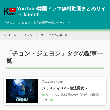
コ
YouTube韓国ドラマ無料動画まとめサイ
ン
テ
ト‐kumoh‐
ン
「
チョン・ジェヨン
」タグの記事一覧のページです。
ツ
へ
移
ホーム
「
チョン・ジェヨン
」タグの記事一覧
動
「
チョン・ジェヨン
」タグの記事一
覧
2020年8月29日
ジャスティス2～検法男女～
タイトルの日本語読みが「さ行」の韓国ド
ラマ
0