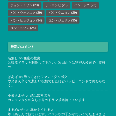
チョン・ミソン
(23)
ナ・ヨンヒ
(26)
ハン・ジニ
(23)
パク・ウォンスク
(29)
パク・クニョン
(29)
パン・ヒョジョン
(34)
ユン・ジュサン
(35)
ユン・ユソン
(25)
最新のコメント
名無し
on
秘密の校庭
又韓流ドラマを制作して下さい。次回からは秘密の校庭で生徒役
の…
ばあば
on
帰ってきたファン・グムボク
ウヌさん辛くて悲しい役柄でしたけどハッピーエンドで終わらな
く…
小暮さよ子
on
恋はぽろぽろ
カンウンタクの久しぶりのドラマ放送待っています
まるめだか
on
幸せをくれる人
毎日楽しんで観ています。ハユン役の子がかわいくてたまりませ