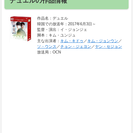
デュエルの作品情報
作品名
：デュエル
韓国での放送年
：2017年6月3日～
監督・演出
：イ・ジョンジェ
脚本
：キム・ユンジュ
主な出演者
：
キム・キドゥ
／
キム・ジョンウン
／
ソ・ウンス
／
チョン・ジェヨン
／
ヤン・セジョン
放送局
：OCN