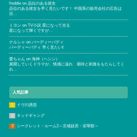
freddie
on
品位のある彼女
品位のある彼女を早く見たいです！ 中国系の販売会社の広告は
目…
ミヨン
on
TV小説 星になって光る
星になって輝くですが…
ナルシャ
on
バーディーバディ
バーディーバディ 早く見たい❗
愛ちゃん
on
海神（ヘシン）
展開していくドラマが、情感に溢れ 期待と刺激をもたらしてく
れ…
人気記事
イヴの誘惑
キッドギャング
シークレット・ルーム2～京城妓房・栄華館～