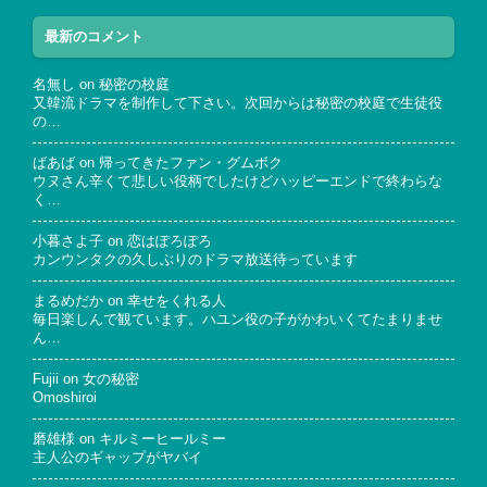
最新のコメント
名無し
on
秘密の校庭
又韓流ドラマを制作して下さい。次回からは秘密の校庭で生徒役
の…
ばあば
on
帰ってきたファン・グムボク
ウヌさん辛くて悲しい役柄でしたけどハッピーエンドで終わらな
く…
小暮さよ子
on
恋はぽろぽろ
カンウンタクの久しぶりのドラマ放送待っています
まるめだか
on
幸せをくれる人
毎日楽しんで観ています。ハユン役の子がかわいくてたまりませ
ん…
Fujii
on
女の秘密
Omoshiroi
磨雄様
on
キルミーヒールミー
主人公のギャップがヤバイ