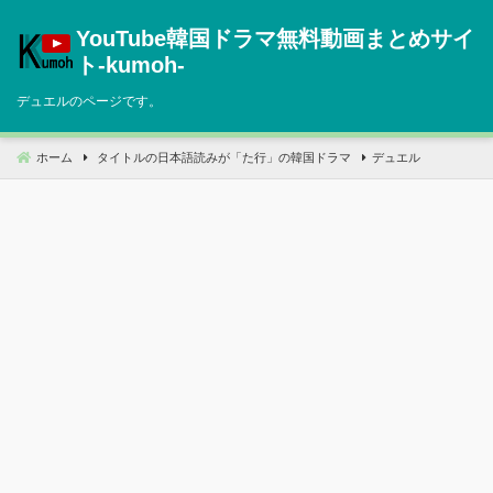
コ
YouTube韓国ドラマ無料動画まとめサイ
ン
テ
ト‐kumoh‐
ン
デュエルのページです。
ツ
へ
移
ホーム
タイトルの日本語読みが「た行」の韓国ドラマ
デュエル
動