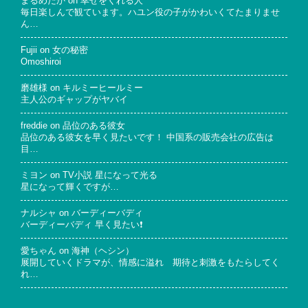
まるめだか
on
幸せをくれる人
毎日楽しんで観ています。ハユン役の子がかわいくてたまりませ
ん…
Fujii
on
女の秘密
Omoshiroi
磨雄様
on
キルミーヒールミー
主人公のギャップがヤバイ
freddie
on
品位のある彼女
品位のある彼女を早く見たいです！ 中国系の販売会社の広告は
目…
ミヨン
on
TV小説 星になって光る
星になって輝くですが…
ナルシャ
on
バーディーバディ
バーディーバディ 早く見たい❗
愛ちゃん
on
海神（ヘシン）
展開していくドラマが、情感に溢れ 期待と刺激をもたらしてく
れ…