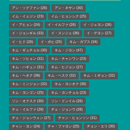
アン・ソクファン
(26)
アン・ネサン
(30)
イム・イェジン
(23)
イム・ヒョンシク
(25)
イ・アヒョン
(24)
イ・イルファ
(26)
イ・ジェヨン
(26)
イ・ジョンギル
(33)
イ・スンジェ
(36)
イ・デヨン
(27)
イ・ヒド
(26)
イ・ボヒ
(25)
キム・ガプス
(34)
キム・ギュチョル
(30)
キム・ジヨン
(47)
キム・ソヒョン
(31)
キム・チャンワン
(23)
キム・ハギュン
(31)
キム・ヒジョン
(27)
キム・ヘオク
(38)
キム・ヘスク
(32)
キム・ミギョン
(32)
キム・ミンジョン
(32)
キム・ヨンオク
(36)
キム・ヨンゴン
(25)
キム・ヨンチョル
(23)
ソン・オクスク
(30)
ソン・ドンイル
(26)
チェ・イルファ
(28)
チェ・ジョンウ
(28)
チェ・ジョンウォン
(27)
チャン・ヒョンソン
(31)
チャン・ヨン
(24)
チャ・ファヨン
(25)
チョン・エリ
(30)