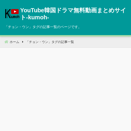
コ
YouTube韓国ドラマ無料動画まとめサイ
ン
テ
ト‐kumoh‐
ン
「
チョン・ウン
」タグの記事一覧のページです。
ツ
へ
移
ホーム
「
チョン・ウン
」タグの記事一覧
動