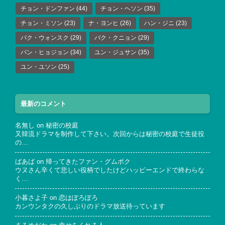
チョン・ドンファン
(44)
チョン・ヘソン
(35)
チョン・ミソン
(23)
ナ・ヨンヒ
(26)
ハン・ジニ
(23)
パク・ウォンスク
(29)
パク・クニョン
(29)
パン・ヒョジョン
(34)
ユン・ジュサン
(35)
ユン・ユソン
(25)
最新のコメント
名無し
on
秘密の校庭
又韓流ドラマを制作して下さい。次回からは秘密の校庭で生徒役
の…
ばあば
on
帰ってきたファン・グムボク
ウヌさん辛くて悲しい役柄でしたけどハッピーエンドで終わらな
く…
小暮さよ子
on
恋はぽろぽろ
カンウンタクの久しぶりのドラマ放送待っています