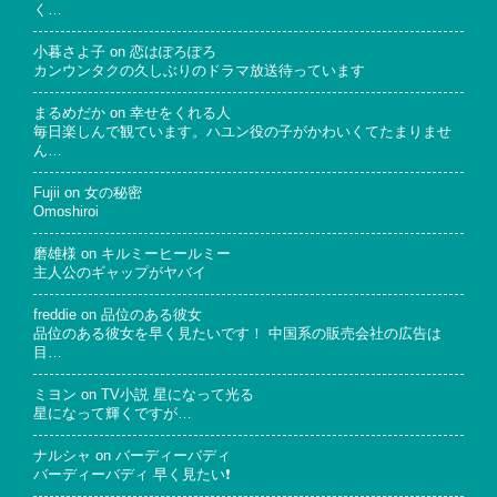
く…
小暮さよ子
on
恋はぽろぽろ
カンウンタクの久しぶりのドラマ放送待っています
まるめだか
on
幸せをくれる人
毎日楽しんで観ています。ハユン役の子がかわいくてたまりませ
ん…
Fujii
on
女の秘密
Omoshiroi
磨雄様
on
キルミーヒールミー
主人公のギャップがヤバイ
freddie
on
品位のある彼女
品位のある彼女を早く見たいです！ 中国系の販売会社の広告は
目…
ミヨン
on
TV小説 星になって光る
星になって輝くですが…
ナルシャ
on
バーディーバディ
バーディーバディ 早く見たい❗