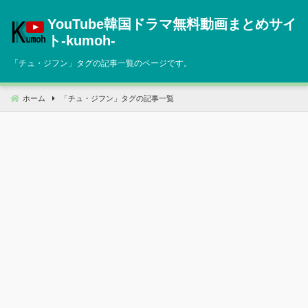
コ
YouTube韓国ドラマ無料動画まとめサイ
ン
テ
ト‐kumoh‐
ン
「
チュ・ジフン
」タグの記事一覧のページです。
ツ
へ
移
ホーム
「
チュ・ジフン
」タグの記事一覧
動