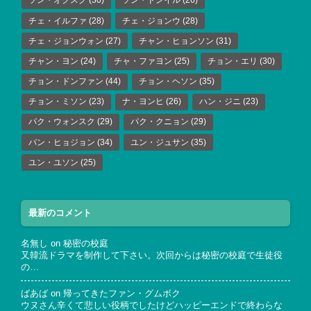
ソン・オクスク
(30)
ソン・ドンイル
(26)
チェ・イルファ
(28)
チェ・ジョンウ
(28)
チェ・ジョンウォン
(27)
チャン・ヒョンソン
(31)
チャン・ヨン
(24)
チャ・ファヨン
(25)
チョン・エリ
(30)
チョン・ドンファン
(44)
チョン・ヘソン
(35)
チョン・ミソン
(23)
ナ・ヨンヒ
(26)
ハン・ジニ
(23)
パク・ウォンスク
(29)
パク・クニョン
(29)
パン・ヒョジョン
(34)
ユン・ジュサン
(35)
ユン・ユソン
(25)
最新のコメント
名無し
on
秘密の校庭
又韓流ドラマを制作して下さい。次回からは秘密の校庭で生徒役
の…
ばあば
on
帰ってきたファン・グムボク
ウヌさん辛くて悲しい役柄でしたけどハッピーエンドで終わらな