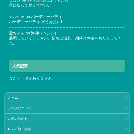
ミヨン
on
TV小説 星になって光る
星になって輝くですが…
ナルシャ
on
バーディーバディ
バーディーバディ 早く見たい❗
愛ちゃん
on
海神（ヘシン）
展開していくドラマが、情感に溢れ 期待と刺激をもたらしてく
れ…
人気記事
まだデータがありません。
ホーム
リンクについて
お問い合わせ
RSS一覧・購読