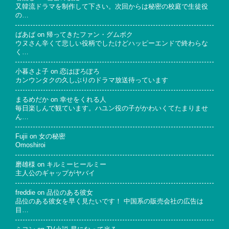
又韓流ドラマを制作して下さい。次回からは秘密の校庭で生徒役
の…
ばあば
on
帰ってきたファン・グムボク
ウヌさん辛くて悲しい役柄でしたけどハッピーエンドで終わらな
く…
小暮さよ子
on
恋はぽろぽろ
カンウンタクの久しぶりのドラマ放送待っています
まるめだか
on
幸せをくれる人
毎日楽しんで観ています。ハユン役の子がかわいくてたまりませ
ん…
Fujii
on
女の秘密
Omoshiroi
磨雄様
on
キルミーヒールミー
主人公のギャップがヤバイ
freddie
on
品位のある彼女
品位のある彼女を早く見たいです！ 中国系の販売会社の広告は
目…