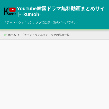
コ
YouTube韓国ドラマ無料動画まとめサイ
ン
テ
ト‐kumoh‐
ン
「
チャン・ウォニョン
」タグの記事一覧のページです。
ツ
へ
移
ホーム
「
チャン・ウォニョン
」タグの記事一覧
動