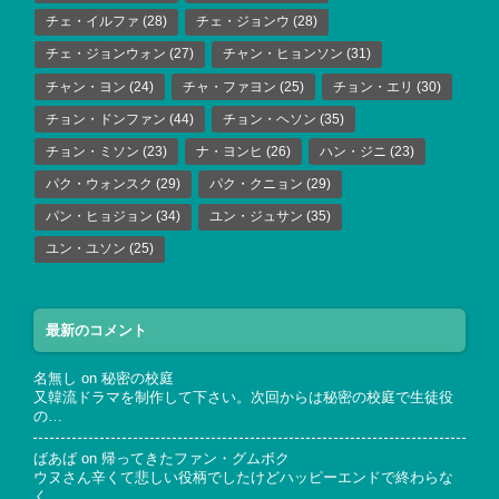
チェ・イルファ
(28)
チェ・ジョンウ
(28)
チェ・ジョンウォン
(27)
チャン・ヒョンソン
(31)
チャン・ヨン
(24)
チャ・ファヨン
(25)
チョン・エリ
(30)
チョン・ドンファン
(44)
チョン・ヘソン
(35)
チョン・ミソン
(23)
ナ・ヨンヒ
(26)
ハン・ジニ
(23)
パク・ウォンスク
(29)
パク・クニョン
(29)
パン・ヒョジョン
(34)
ユン・ジュサン
(35)
ユン・ユソン
(25)
最新のコメント
名無し
on
秘密の校庭
又韓流ドラマを制作して下さい。次回からは秘密の校庭で生徒役
の…
ばあば
on
帰ってきたファン・グムボク
ウヌさん辛くて悲しい役柄でしたけどハッピーエンドで終わらな
く…