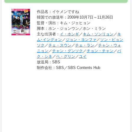
作品名
：イケメンですね
韓国での放送年
：2009年10月7日～11月26日
監督・演出
：キム・ジェヒョン
脚本
：ホン・ジョンウン／ホン・ミラン
主な出演者
：
イ・ホンギ
／
キム・ソンリョン
／
キ
ム･イングォン
／
ジョン・ヨンファ
／
ソン・ビョン
ソク
／
チェ・スウン
／
チェ・ラン
／
チャン・ウォ
ニョン
／
チャン・グンソク
／
チョン・チャン
／
パ
ク・シネ
／
ペ・グリン
／
ユイ
放送局
：SBS
制作会社
：SBS／SBS Contents Hub