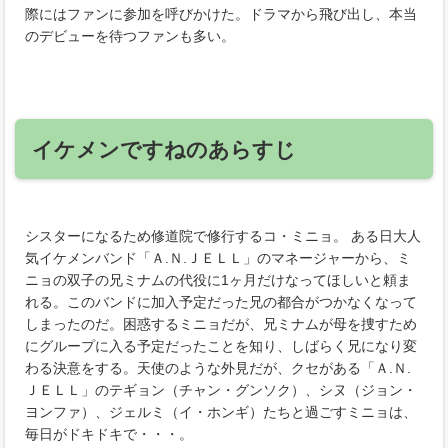
際にはファンに参加を呼びかけた。ドラマから飛び出し、本当
のデビューを待つファンも多い。
イケメンですねのあらすじ
シスターになるため修道院で修行するコ・ミニョ。 ある日大人
気イケメンバンド「Ａ.Ｎ.ＪＥＬＬ」のマネージャーから、ミ
ニョの双子の兄ミナムの代役に1ヶ月だけなってほしいと頼ま
れる。このバンドに加入予定だった兄の都合がつかなくなって
しまったのだ。困惑するミニョだが、兄ミナムが母を捜すため
にグループに入る予定だったことを知り、しばらく兄になり変
わる決意をする。天使のような外見だが、クセがある「Ａ.Ｎ.
ＪＥＬＬ」のテギョン（チャン・グンソク）、シヌ（ジョン・
ヨンファ）、ジェルミ（イ・ホンギ）たちと過ごすミニョは、
毎日がドキドキで・・・。