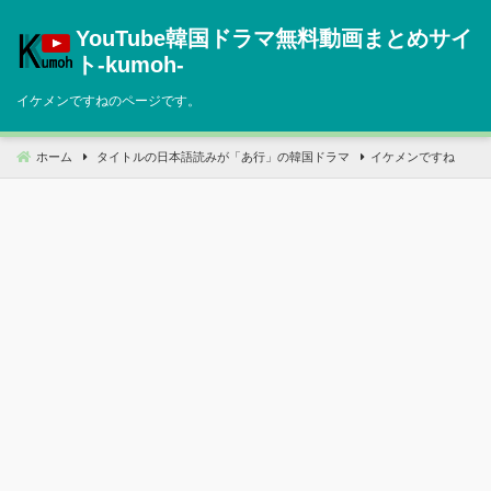
コ
YouTube韓国ドラマ無料動画まとめサイ
ン
テ
ト‐kumoh‐
ン
イケメンですねのページです。
ツ
へ
移
ホーム
タイトルの日本語読みが「あ行」の韓国ドラマ
イケメンですね
動