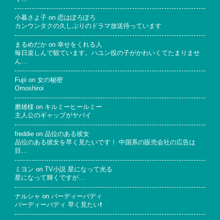
小暮さよ子
on
恋はぽろぽろ
カンウンタクの久しぶりのドラマ放送待っています
まるめだか
on
幸せをくれる人
毎日楽しんで観ています。ハユン役の子がかわいくてたまりませ
ん…
Fujii
on
女の秘密
Omoshiroi
磨雄様
on
キルミーヒールミー
主人公のギャップがヤバイ
freddie
on
品位のある彼女
品位のある彼女を早く見たいです！ 中国系の販売会社の広告は
目…
ミヨン
on
TV小説 星になって光る
星になって輝くですが…
ナルシャ
on
バーディーバディ
バーディーバディ 早く見たい❗