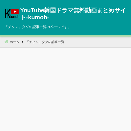
コ
YouTube韓国ドラマ無料動画まとめサイ
ン
テ
ト‐kumoh‐
ン
「
チソン
」タグの記事一覧のページです。
ツ
へ
移
ホーム
「
チソン
」タグの記事一覧
動