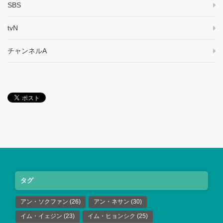
SBS
tvN
チャンネルA
タグ
アン・ソクファン
(26)
アン・ネサン
(30)
イム・イェジン
(23)
イム・ヒョンシク
(25)