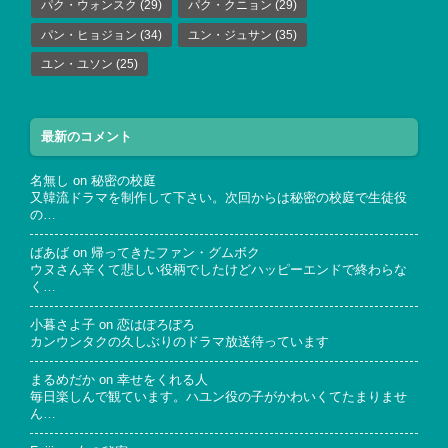
パク・ウォンスク
(29)
パク・クニョン
(29)
パン・ヒョジョン
(34)
ユン・ジュサン
(35)
ユン・ユソン
(25)
最新のコメント
名無し
on
秘密の校庭
又韓流ドラマを制作して下さい。次回からは秘密の校庭で生徒役
の…
ばあば
on
帰ってきたファン・グムボク
ウヌさん辛くて悲しい役柄でしたけどハッピーエンドで終わらな
く…
小暮さよ子
on
恋はぽろぽろ
カンウンタクの久しぶりのドラマ放送待っています
まるめだか
on
幸せをくれる人
毎日楽しんで観ています。ハユン役の子がかわいくてたまりませ
ん…