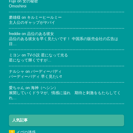
Fujii
on
女の秘密
Omoshiroi
磨雄様
on
キルミーヒールミー
主人公のギャップがヤバイ
freddie
on
品位のある彼女
品位のある彼女を早く見たいです！ 中国系の販売会社の広告は
目…
ミヨン
on
TV小説 星になって光る
星になって輝くですが…
ナルシャ
on
バーディーバディ
バーディーバディ 早く見たい❗
愛ちゃん
on
海神（ヘシン）
展開していくドラマが、情感に溢れ 期待と刺激をもたらしてく
れ…
人気記事
イヴの誘惑