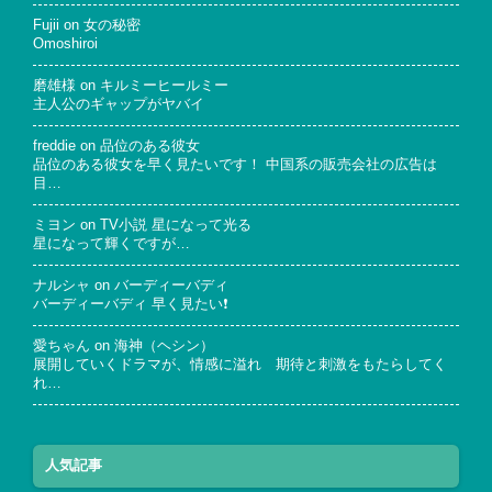
Fujii
on
女の秘密
Omoshiroi
磨雄様
on
キルミーヒールミー
主人公のギャップがヤバイ
freddie
on
品位のある彼女
品位のある彼女を早く見たいです！ 中国系の販売会社の広告は
目…
ミヨン
on
TV小説 星になって光る
星になって輝くですが…
ナルシャ
on
バーディーバディ
バーディーバディ 早く見たい❗
愛ちゃん
on
海神（ヘシン）
展開していくドラマが、情感に溢れ 期待と刺激をもたらしてく
れ…
人気記事