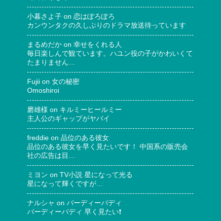
小暮さよ子
on
恋はぽろぽろ
カンウンタクの久しぶりのドラマ放送待っています
まるめだか
on
幸せをくれる人
毎日楽しんで観ています。ハユン役の子がかわいくて
たまりません…
Fujii
on
女の秘密
Omoshiroi
磨雄様
on
キルミーヒールミー
主人公のギャップがヤバイ
freddie
on
品位のある彼女
品位のある彼女を早く見たいです！ 中国系の販売会
社の広告は目…
ミヨン
on
TV小説 星になって光る
星になって輝くですが…
ナルシャ
on
バーディーバディ
バーディーバディ 早く見たい❗