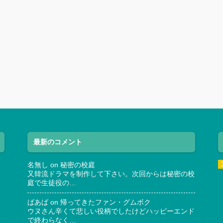
最新のコメント
名無し
on
秘密の校庭
又韓流ドラマを制作して下さい。次回からは秘密の校
庭で生徒役の…
ばあば
on
帰ってきたファン・グムボク
ウヌさん辛くて悲しい役柄でしたけどハッピーエンド
で終わらなく…