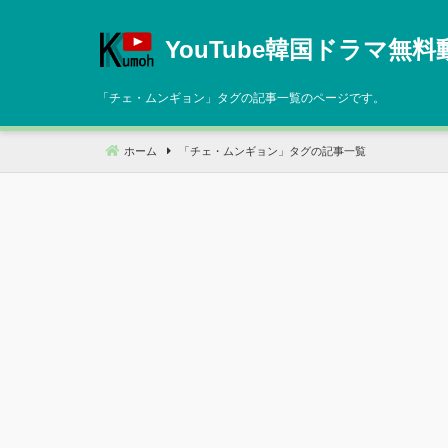
コ
ン
YouTube韓国ドラマ無料
テ
ン
「
チェ・ムンギョン
」タグの記事一覧のページです。
ツ
へ
ホーム
「
チェ・ムンギョン
」タグの記事一覧
移
動