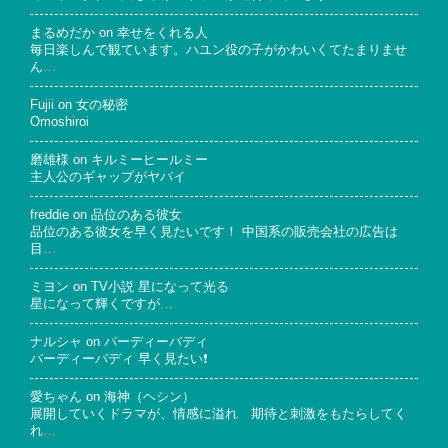
まるめだか
on
幸せをくれる人
毎日楽しんで観ています。ハユン役の子がかわいくてたまりませ
ん…
Fujii
on
女の秘密
Omoshiroi
磨雄様
on
キルミーヒールミー
主人公のギャップがヤバイ
freddie
on
品位のある彼女
品位のある彼女を早く見たいです！ 中国系の販売会社の広告は
目…
ミヨン
on
TV小説 星になって光る
星になって輝くですが…
ナルシャ
on
バーディーバディ
バーディーバディ 早く見たい❗
愛ちゃん
on
海神（ヘシン）
展開していくドラマが、情感に溢れ 期待と刺激をもたらしてく
れ…