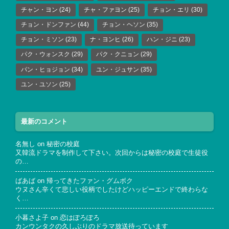
チャン・ヨン
(24)
チャ・ファヨン
(25)
チョン・エリ
(30)
チョン・ドンファン
(44)
チョン・ヘソン
(35)
チョン・ミソン
(23)
ナ・ヨンヒ
(26)
ハン・ジニ
(23)
パク・ウォンスク
(29)
パク・クニョン
(29)
パン・ヒョジョン
(34)
ユン・ジュサン
(35)
ユン・ユソン
(25)
最新のコメント
名無し
on
秘密の校庭
又韓流ドラマを制作して下さい。次回からは秘密の校庭で生徒役
の…
ばあば
on
帰ってきたファン・グムボク
ウヌさん辛くて悲しい役柄でしたけどハッピーエンドで終わらな
く…
小暮さよ子
on
恋はぽろぽろ
カンウンタクの久しぶりのドラマ放送待っています