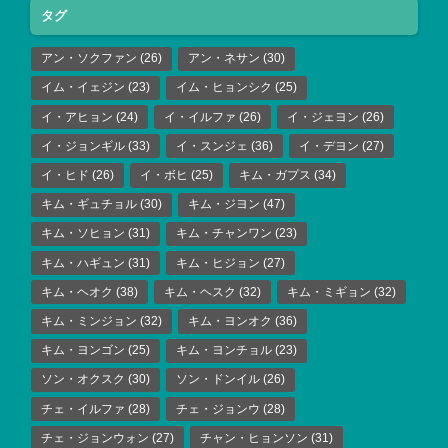
タグ
アン・ソクファン
(26)
アン・ネサン
(30)
イム・イェジン
(23)
イム・ヒョンシク
(25)
イ・アヒョン
(24)
イ・イルファ
(26)
イ・ジェヨン
(26)
イ・ジョンギル
(33)
イ・スンジェ
(36)
イ・デヨン
(27)
イ・ヒド
(26)
イ・ボヒ
(25)
キム・ガプス
(34)
キム・ギュチョル
(30)
キム・ジヨン
(47)
キム・ソヒョン
(31)
キム・チャンワン
(23)
キム・ハギュン
(31)
キム・ヒジョン
(27)
キム・ヘオク
(38)
キム・ヘスク
(32)
キム・ミギョン
(32)
キム・ミンジョン
(32)
キム・ヨンオク
(36)
キム・ヨンゴン
(25)
キム・ヨンチョル
(23)
ソン・オクスク
(30)
ソン・ドンイル
(26)
チェ・イルファ
(28)
チェ・ジョンウ
(28)
チェ・ジョンウォン
(27)
チャン・ヒョンソン
(31)