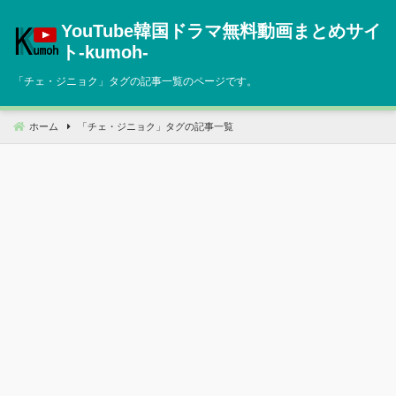
コ
YouTube韓国ドラマ無料動画まとめサイ
ン
テ
ト‐kumoh‐
ン
「
チェ・ジニョク
」タグの記事一覧のページです。
ツ
へ
移
ホーム
「
チェ・ジニョク
」タグの記事一覧
動