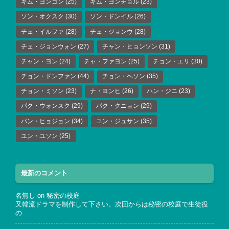
キム・ヨンゴン
(25)
キム・ヨンチョル
(23)
ソン・オクスク
(30)
ソン・ドンイル
(26)
チェ・イルファ
(28)
チェ・ジョンウ
(28)
チェ・ジョンウォン
(27)
チャン・ヒョンソン
(31)
チャン・ヨン
(24)
チャ・ファヨン
(25)
チョン・エリ
(30)
チョン・ドンファン
(44)
チョン・ヘソン
(35)
チョン・ミソン
(23)
ナ・ヨンヒ
(26)
ハン・ジニ
(23)
パク・ウォンスク
(29)
パク・クニョン
(29)
パン・ヒョジョン
(34)
ユン・ジュサン
(35)
ユン・ユソン
(25)
最新のコメント
名無し
on
秘密の校庭
又韓流ドラマを制作して下さい。次回からは秘密の校庭で生徒役
の…