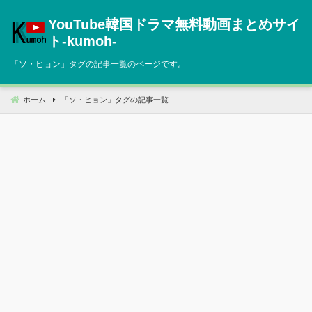
コ
YouTube韓国ドラマ無料動画まとめサイ
ン
テ
ト‐kumoh‐
ン
「
ソ・ヒョン
」タグの記事一覧のページです。
ツ
へ
移
ホーム
「
ソ・ヒョン
」タグの記事一覧
動