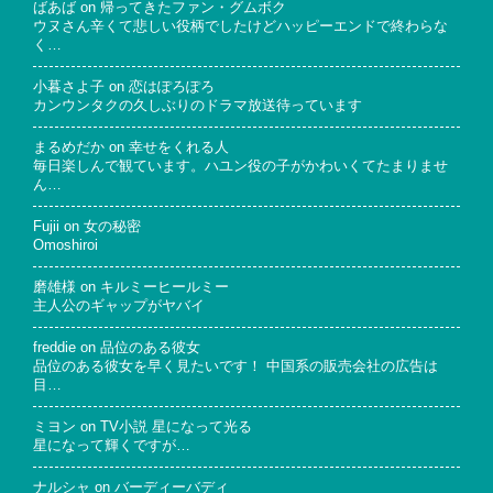
ばあば
on
帰ってきたファン・グムボク
ウヌさん辛くて悲しい役柄でしたけどハッピーエンドで終わらな
く…
小暮さよ子
on
恋はぽろぽろ
カンウンタクの久しぶりのドラマ放送待っています
まるめだか
on
幸せをくれる人
毎日楽しんで観ています。ハユン役の子がかわいくてたまりませ
ん…
Fujii
on
女の秘密
Omoshiroi
磨雄様
on
キルミーヒールミー
主人公のギャップがヤバイ
freddie
on
品位のある彼女
品位のある彼女を早く見たいです！ 中国系の販売会社の広告は
目…
ミヨン
on
TV小説 星になって光る
星になって輝くですが…
ナルシャ
on
バーディーバディ