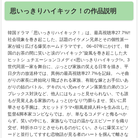
思いっきりハイキック！の作品説明
韓国ドラマ「思いっきりハイキック！」は、最高視聴率27.7%!!
社会現象を巻き起こした、話題のイケメン兄弟とその個性派一
家が繰り広げる爆笑ホームドラマです。 06~07年にかけて、韓
国のお茶の間に笑いと涙の“ハイキック”旋風を巻き起こした大
ヒットシ ュチエーションコメディ<思いっきりハイキック!>。3
世代同居一家を舞台に、ぶっとび家族の笑える日常を描き、平
日夕方の放送枠では、異例の最高視聴率27.7%を記録。 へそ曲
がりの家長に終始叱り飛ばされる家族、有能な嫁とお手伝いあ
がりの姑のバトル、デキのいい兄vsイケメン落第生の弟のコン
プレックス対決など、他人にはちょっと見せられない、でも誰
もが見覚えある家族のちょっと(かなり!?)膨らませ、笑いに昇
華させる手腕は、大ヒットドラマ<順風産婦人科>を生み出した
監督&脚本家コンビならでは。が、単なるコメディと侮るべか
らず。笑いの中にも、家族ならではの温かなエピソードを織り
交ぜ、時折ホロリとさせられるのがにくい。さらに爆笑エピソ
ードと並行してすすむ恋物語が見る者のハートを掴んで離さな