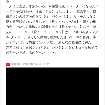
る。
二人には当然、家族がいる。希望退職後 トレーダーになったノ
ーテンキな絶倫パパ【役：チョン･ジュナ】と、威風堂々、自
信満タンの漢方医のママ【役：パク･ヘミ】、カネをこよなく
愛する守銭奴のお祖父ちゃん【役：イ･スンジェ】、嫁との権
力争いでいつも惨敗のお祖母ちゃん【役：ナ･ムニ】らだ。叔
父のイ･ミニョン【役：チェ･ミニョン】は、27歳の若きシング
ル･ダディー。若くして結婚し離婚したせいで、半分独身、半
分オヤジという境遇になった彼は、新たな恋愛遍歴に突入、一
方では別れた女房シンジ【役：シンジ】ともビミョーな感情で
付き合いを続けるのだった・・・。
YouTubeでの動画検索結果（自動）