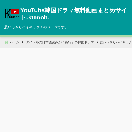
コ
YouTube韓国ドラマ無料動画まとめサイ
ン
テ
ト‐kumoh‐
ン
思いっきりハイキック！のページです。
ツ
へ
移
ホーム
タイトルの日本語読みが「あ行」の韓国ドラマ
思いっきりハイキック
動