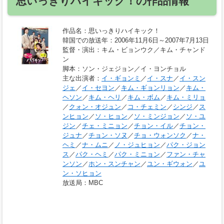
思いっきりハイキック！の作品情報
作品名
：思いっきりハイキック！
韓国での放送年
：2006年11月6日～2007年7月13日
監督・演出
：キム・ビョンウク／キム・チャンド
ン
脚本
：ソン・ジェジョン／イ・ヨンチョル
主な出演者
：
イ・ギョンミ
／
イ・スナ
／
イ・スン
ジェ
／
イ・セヨン
／
キム・ギョンリョン
／
キム・
ヘソン
／
キム・ヘリ
／
キム・ボム
／
キム・ミリョ
／
クォン・オジュン
／
コ・チェミン
／
シンジ
／
ス
ンヒョン
／
ソ・ヒョン
／
ソ・ミンジョン
／
ソ・ユ
ジン
／
チェ・ミニョン
／
チョン・イル
／
チョン・
ジュナ
／
チョン・ソヌ
／
チョ・ウォンソク
／
ナ・
ヘミ
／
ナ・ムニ
／
ノ・ジュヒョン
／
パク・ジョン
ス
／
パク・ヘミ
／
パク・ミニョン
／
ファン・チャ
ンソン
／
ホン・スンチャン
／
ユン・ギウォン
／
ユ
ン・ソヒョン
放送局
：MBC