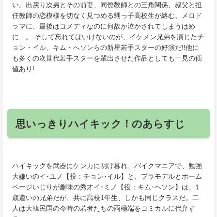
い。出戻り次男とその前妻、同僚教師との三角関係、叔父と担
任教師の恋模様を切なく見つめる甥っ子高校生が絡む。メロド
ラマに、最後はコメディなのに何故か泣かされてしまうはめ
に…。 そして忘れてはいけないのが、イケメン兄弟を演じたチ
ョン・イル、キム・へソンらの新星若手スターの好演だ!!他に
も多くの次世代若手スターを輩出させた作品としても一見の価
値あり!
思いっきりハイキック！のあらすじ
ハイキックを武器にケンカに明け暮れ、バイクマニアで、勉強
大嫌いのイ･ユノ【役：チョン･イル】と、プラモデルとホーム
ページいじりが趣味の秀才イ･ミノ【役：キム･ヘソン】は、1
歳違いの兄弟だが、共に高校1年生、しかも同じクラスだ。二
人は大韓民国の今時の若者たちの両極端をコミカルに代弁す