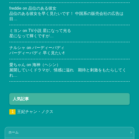
freddie
on
品位のある彼女
品位のある彼女を早く見たいです！ 中国系の販売会社の広告は
目…
ミヨン
on
TV小説 星になって光る
星になって輝くですが…
ナルシャ
on
バーディーバディ
バーディーバディ 早く見たい❗
愛ちゃん
on
海神（ヘシン）
展開していくドラマが、情感に溢れ 期待と刺激をもたらしてく
れ…
人気記事
王妃チャン・ノクス
ホーム