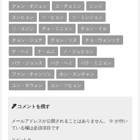
クォン・オジュン
コ・チェミン
シンジ
スンヒョン
ソ・ヒョン
ソ・ミンジョン
ソ・ユジン
チェ・ミニョン
チョン・イル
チョン・ジュナ
チョン・ソヌ
チョ・ウォンソク
ナ・ヘミ
ナ・ムニ
ノ・ジュヒョン
パク・ジョンス
パク・ヘミ
パク・ミニョン
ファン・チャンソン
ホン・スンチャン
ユン・ギウォン
ユン・ソヒョン
コメントを残す
メールアドレスが公開されることはありません。
※
が付い
ている欄は必須項目です
コメント
※