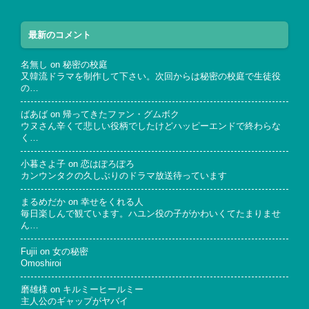
最新のコメント
名無し
on
秘密の校庭
又韓流ドラマを制作して下さい。次回からは秘密の校庭で生徒役
の…
ばあば
on
帰ってきたファン・グムボク
ウヌさん辛くて悲しい役柄でしたけどハッピーエンドで終わらな
く…
小暮さよ子
on
恋はぽろぽろ
カンウンタクの久しぶりのドラマ放送待っています
まるめだか
on
幸せをくれる人
毎日楽しんで観ています。ハユン役の子がかわいくてたまりませ
ん…
Fujii
on
女の秘密
Omoshiroi
磨雄様
on
キルミーヒールミー
主人公のギャップがヤバイ