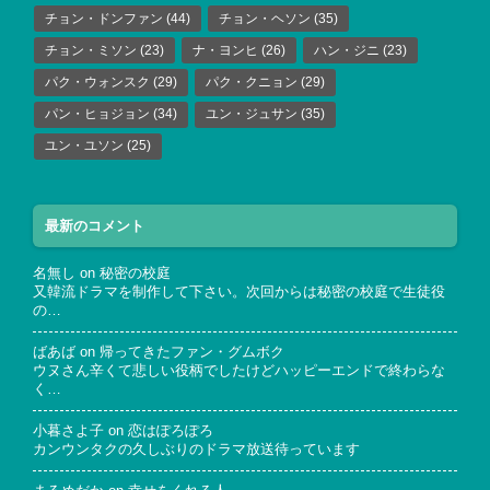
チョン・ドンファン
(44)
チョン・ヘソン
(35)
チョン・ミソン
(23)
ナ・ヨンヒ
(26)
ハン・ジニ
(23)
パク・ウォンスク
(29)
パク・クニョン
(29)
パン・ヒョジョン
(34)
ユン・ジュサン
(35)
ユン・ユソン
(25)
最新のコメント
名無し
on
秘密の校庭
又韓流ドラマを制作して下さい。次回からは秘密の校庭で生徒役
の…
ばあば
on
帰ってきたファン・グムボク
ウヌさん辛くて悲しい役柄でしたけどハッピーエンドで終わらな
く…
小暮さよ子
on
恋はぽろぽろ
カンウンタクの久しぶりのドラマ放送待っています