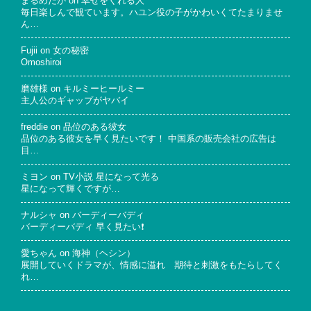
まるめだか
on
幸せをくれる人
毎日楽しんで観ています。ハユン役の子がかわいくてたまりませ
ん…
Fujii
on
女の秘密
Omoshiroi
磨雄様
on
キルミーヒールミー
主人公のギャップがヤバイ
freddie
on
品位のある彼女
品位のある彼女を早く見たいです！ 中国系の販売会社の広告は
目…
ミヨン
on
TV小説 星になって光る
星になって輝くですが…
ナルシャ
on
バーディーバディ
バーディーバディ 早く見たい❗
愛ちゃん
on
海神（ヘシン）
展開していくドラマが、情感に溢れ 期待と刺激をもたらしてく
れ…