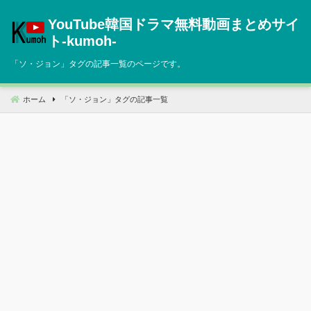
コ
YouTube韓国ドラマ無料動画まとめサイ
ン
テ
ト‐kumoh‐
ン
「
ソ・ジョン
」タグの記事一覧のページです。
ツ
へ
移
ホーム
「
ソ・ジョン
」タグの記事一覧
動