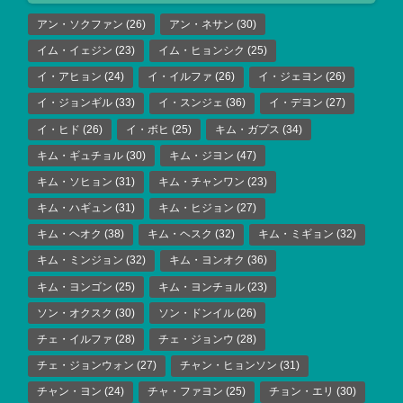
アン・ソクファン
(26)
アン・ネサン
(30)
イム・イェジン
(23)
イム・ヒョンシク
(25)
イ・アヒョン
(24)
イ・イルファ
(26)
イ・ジェヨン
(26)
イ・ジョンギル
(33)
イ・スンジェ
(36)
イ・デヨン
(27)
イ・ヒド
(26)
イ・ボヒ
(25)
キム・ガプス
(34)
キム・ギュチョル
(30)
キム・ジヨン
(47)
キム・ソヒョン
(31)
キム・チャンワン
(23)
キム・ハギュン
(31)
キム・ヒジョン
(27)
キム・ヘオク
(38)
キム・ヘスク
(32)
キム・ミギョン
(32)
キム・ミンジョン
(32)
キム・ヨンオク
(36)
キム・ヨンゴン
(25)
キム・ヨンチョル
(23)
ソン・オクスク
(30)
ソン・ドンイル
(26)
チェ・イルファ
(28)
チェ・ジョンウ
(28)
チェ・ジョンウォン
(27)
チャン・ヒョンソン
(31)
チャン・ヨン
(24)
チャ・ファヨン
(25)
チョン・エリ
(30)