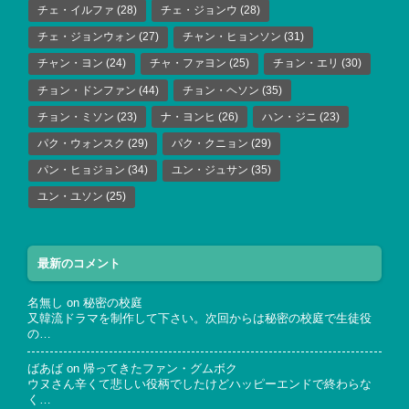
チェ・イルファ
(28)
チェ・ジョンウ
(28)
チェ・ジョンウォン
(27)
チャン・ヒョンソン
(31)
チャン・ヨン
(24)
チャ・ファヨン
(25)
チョン・エリ
(30)
チョン・ドンファン
(44)
チョン・ヘソン
(35)
チョン・ミソン
(23)
ナ・ヨンヒ
(26)
ハン・ジニ
(23)
パク・ウォンスク
(29)
パク・クニョン
(29)
パン・ヒョジョン
(34)
ユン・ジュサン
(35)
ユン・ユソン
(25)
最新のコメント
名無し
on
秘密の校庭
又韓流ドラマを制作して下さい。次回からは秘密の校庭で生徒役
の…
ばあば
on
帰ってきたファン・グムボク
ウヌさん辛くて悲しい役柄でしたけどハッピーエンドで終わらな
く…