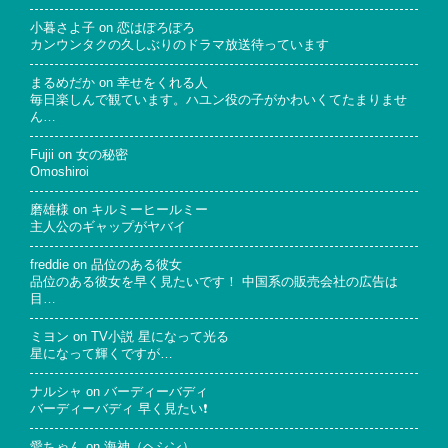
小暮さよ子
on
恋はぽろぽろ
カンウンタクの久しぶりのドラマ放送待っています
まるめだか
on
幸せをくれる人
毎日楽しんで観ています。ハユン役の子がかわいくてたまりませ
ん…
Fujii
on
女の秘密
Omoshiroi
磨雄様
on
キルミーヒールミー
主人公のギャップがヤバイ
freddie
on
品位のある彼女
品位のある彼女を早く見たいです！ 中国系の販売会社の広告は
目…
ミヨン
on
TV小説 星になって光る
星になって輝くですが…
ナルシャ
on
バーディーバディ
バーディーバディ 早く見たい❗
愛ちゃん
on
海神（ヘシン）