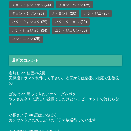
チョン・ドンファン
(44)
チョン・ヘソン
(35)
チョン・ミソン
(23)
ナ・ヨンヒ
(26)
ハン・ジニ
(23)
パク・ウォンスク
(29)
パク・クニョン
(29)
パン・ヒョジョン
(34)
ユン・ジュサン
(35)
ユン・ユソン
(25)
最新のコメント
名無し
on
秘密の校庭
又韓流ドラマを制作して下さい。次回からは秘密の校庭で生徒役
の…
ばあば
on
帰ってきたファン・グムボク
ウヌさん辛くて悲しい役柄でしたけどハッピーエンドで終わらな
く…
小暮さよ子
on
恋はぽろぽろ
カンウンタクの久しぶりのドラマ放送待っています