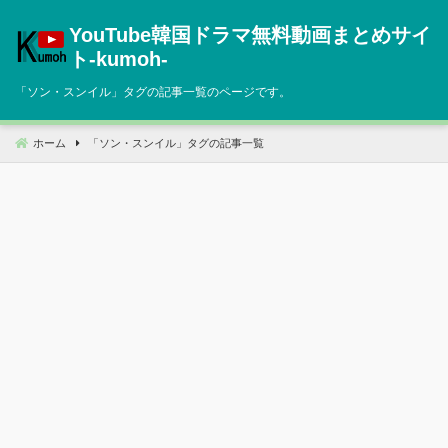
コ
YouTube韓国ドラマ無料動画まとめサイ
ン
テ
ト‐kumoh‐
ン
「
ソン・スンイル
」タグの記事一覧のページです。
ツ
へ
移
ホーム
「
ソン・スンイル
」タグの記事一覧
動