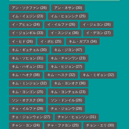
アン・ソクファン
(26)
アン・ネサン
(30)
イム・イェジン
(23)
イム・ヒョンシク
(25)
イ・アヒョン
(24)
イ・イルファ
(26)
イ・ジェヨン
(26)
イ・ジョンギル
(33)
イ・スンジェ
(36)
イ・デヨン
(27)
イ・ヒド
(26)
イ・ボヒ
(25)
キム・ガプス
(34)
キム・ギュチョル
(30)
キム・ジヨン
(47)
キム・ソヒョン
(31)
キム・チャンワン
(23)
キム・ハギュン
(31)
キム・ヒジョン
(27)
キム・ヘオク
(38)
キム・ヘスク
(32)
キム・ミギョン
(32)
キム・ミンジョン
(32)
キム・ヨンオク
(36)
キム・ヨンゴン
(25)
キム・ヨンチョル
(23)
ソン・オクスク
(30)
ソン・ドンイル
(26)
チェ・イルファ
(28)
チェ・ジョンウ
(28)
チェ・ジョンウォン
(27)
チャン・ヒョンソン
(31)
チャン・ヨン
(24)
チャ・ファヨン
(25)
チョン・エリ
(30)