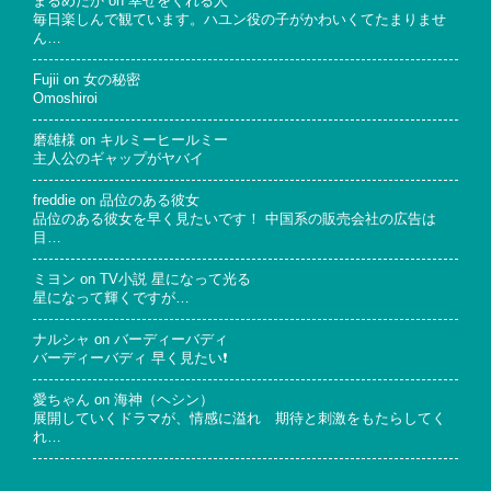
まるめだか
on
幸せをくれる人
毎日楽しんで観ています。ハユン役の子がかわいくてたまりませ
ん…
Fujii
on
女の秘密
Omoshiroi
磨雄様
on
キルミーヒールミー
主人公のギャップがヤバイ
freddie
on
品位のある彼女
品位のある彼女を早く見たいです！ 中国系の販売会社の広告は
目…
ミヨン
on
TV小説 星になって光る
星になって輝くですが…
ナルシャ
on
バーディーバディ
バーディーバディ 早く見たい❗
愛ちゃん
on
海神（ヘシン）
展開していくドラマが、情感に溢れ 期待と刺激をもたらしてく
れ…