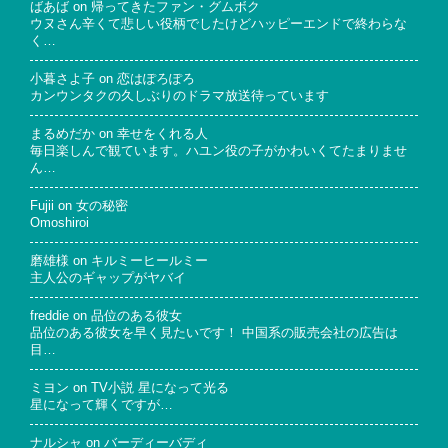
ばあば
on
帰ってきたファン・グムボク
ウヌさん辛くて悲しい役柄でしたけどハッピーエンドで終わらな
く…
小暮さよ子
on
恋はぽろぽろ
カンウンタクの久しぶりのドラマ放送待っています
まるめだか
on
幸せをくれる人
毎日楽しんで観ています。ハユン役の子がかわいくてたまりませ
ん…
Fujii
on
女の秘密
Omoshiroi
磨雄様
on
キルミーヒールミー
主人公のギャップがヤバイ
freddie
on
品位のある彼女
品位のある彼女を早く見たいです！ 中国系の販売会社の広告は
目…
ミヨン
on
TV小説 星になって光る
星になって輝くですが…
ナルシャ
on
バーディーバディ