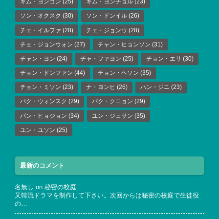
キム・ヨンゴン
(25)
キム・ヨンチョル
(23)
ソン・オクスク
(30)
ソン・ドンイル
(26)
チェ・イルファ
(28)
チェ・ジョンウ
(28)
チェ・ジョンウォン
(27)
チャン・ヒョンソン
(31)
チャン・ヨン
(24)
チャ・ファヨン
(25)
チョン・エリ
(30)
チョン・ドンファン
(44)
チョン・ヘソン
(35)
チョン・ミソン
(23)
ナ・ヨンヒ
(26)
ハン・ジニ
(23)
パク・ウォンスク
(29)
パク・クニョン
(29)
パン・ヒョジョン
(34)
ユン・ジュサン
(35)
ユン・ユソン
(25)
最新のコメント
名無し
on
秘密の校庭
又韓流ドラマを制作して下さい。次回からは秘密の校庭で生徒役
の…