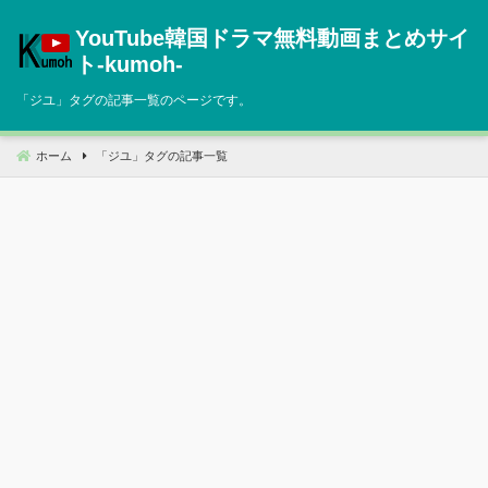
コ
YouTube韓国ドラマ無料動画まとめサイ
ン
テ
ト‐kumoh‐
ン
「
ジユ
」タグの記事一覧のページです。
ツ
へ
移
ホーム
「
ジユ
」タグの記事一覧
動