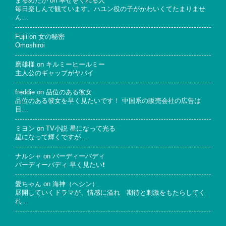
まるめだか
on
幸せをくれる人
毎日楽しんで観ています。ハユン役の子がかわいくてたまりませ
ん…
Fujii
on
女の秘密
Omoshiroi
磨雄様
on
キルミーヒールミー
主人公のギャップがヤバイ
freddie
on
品位のある彼女
品位のある彼女を早く見たいです！ 中国系の販売会社の広告は
目…
ミヨン
on
TV小説 星になって光る
星になって輝くですが…
ナルシャ
on
バーディーバディ
バーディーバディ 早く見たい❗
愛ちゃん
on
海神（ヘシン）
展開していくドラマが、情感に溢れ 期待と刺激をもたらしてく
れ…