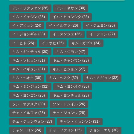
アン・ソクファン
(26)
アン・ネサン
(30)
イム・イェジン
(23)
イム・ヒョンシク
(25)
イ・アヒョン
(24)
イ・イルファ
(26)
イ・ジェヨン
(26)
イ・ジョンギル
(33)
イ・スンジェ
(36)
イ・デヨン
(27)
イ・ヒド
(26)
イ・ボヒ
(25)
キム・ガプス
(34)
キム・ギュチョル
(30)
キム・ジヨン
(47)
キム・ソヒョン
(31)
キム・チャンワン
(23)
キム・ハギュン
(31)
キム・ヒジョン
(27)
キム・ヘオク
(38)
キム・ヘスク
(32)
キム・ミギョン
(32)
キム・ミンジョン
(32)
キム・ヨンオク
(36)
キム・ヨンゴン
(25)
キム・ヨンチョル
(23)
ソン・オクスク
(30)
ソン・ドンイル
(26)
チェ・イルファ
(28)
チェ・ジョンウ
(28)
チェ・ジョンウォン
(27)
チャン・ヒョンソン
(31)
チャン・ヨン
(24)
チャ・ファヨン
(25)
チョン・エリ
(30)