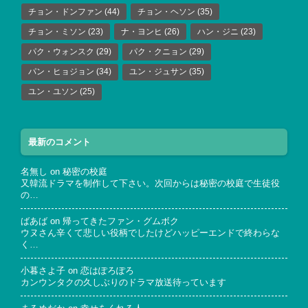
チョン・ドンファン
(44)
チョン・ヘソン
(35)
チョン・ミソン
(23)
ナ・ヨンヒ
(26)
ハン・ジニ
(23)
パク・ウォンスク
(29)
パク・クニョン
(29)
パン・ヒョジョン
(34)
ユン・ジュサン
(35)
ユン・ユソン
(25)
最新のコメント
名無し
on
秘密の校庭
又韓流ドラマを制作して下さい。次回からは秘密の校庭で生徒役
の…
ばあば
on
帰ってきたファン・グムボク
ウヌさん辛くて悲しい役柄でしたけどハッピーエンドで終わらな
く…
小暮さよ子
on
恋はぽろぽろ
カンウンタクの久しぶりのドラマ放送待っています