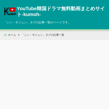
コ
YouTube韓国ドラマ無料動画まとめサイ
ン
テ
ト‐kumoh‐
ン
「
シン・ギジュン
」タグの記事一覧のページです。
ツ
へ
移
ホーム
「
シン・ギジュン
」タグの記事一覧
動