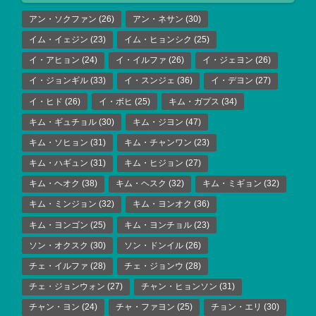
アン・ソクファン
(26)
アン・ネサン
(30)
イム・イェジン
(23)
イム・ヒョンシク
(25)
イ・アヒョン
(24)
イ・イルファ
(26)
イ・ジェヨン
(26)
イ・ジョンギル
(33)
イ・スンジェ
(36)
イ・デヨン
(27)
イ・ヒド
(26)
イ・ボヒ
(25)
キム・ガプス
(34)
キム・ギュチョル
(30)
キム・ジヨン
(47)
キム・ソヒョン
(31)
キム・チャンワン
(23)
キム・ハギュン
(31)
キム・ヒジョン
(27)
キム・ヘオク
(38)
キム・ヘスク
(32)
キム・ミギョン
(32)
キム・ミンジョン
(32)
キム・ヨンオク
(36)
キム・ヨンゴン
(25)
キム・ヨンチョル
(23)
ソン・オクスク
(30)
ソン・ドンイル
(26)
チェ・イルファ
(28)
チェ・ジョンウ
(28)
チェ・ジョンウォン
(27)
チャン・ヒョンソン
(31)
チャン・ヨン
(24)
チャ・ファヨン
(25)
チョン・エリ
(30)