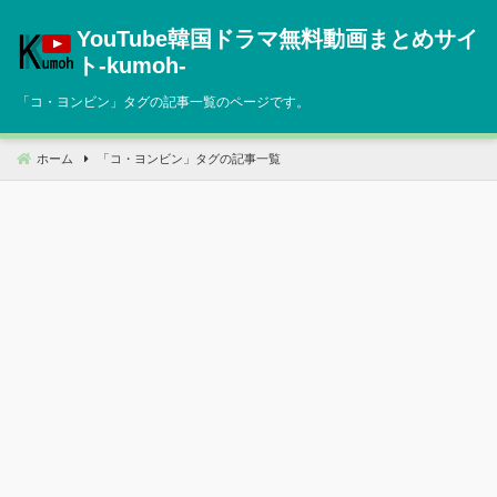
コ
YouTube韓国ドラマ無料動画まとめサイ
ン
テ
ト‐kumoh‐
ン
「
コ・ヨンビン
」タグの記事一覧のページです。
ツ
へ
移
ホーム
「
コ・ヨンビン
」タグの記事一覧
動