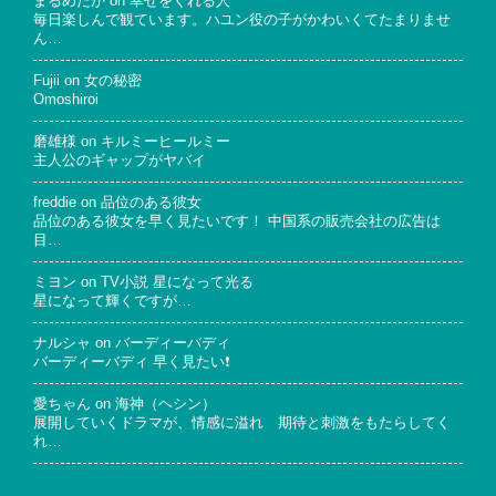
まるめだか
on
幸せをくれる人
毎日楽しんで観ています。ハユン役の子がかわいくてたまりませ
ん…
Fujii
on
女の秘密
Omoshiroi
磨雄様
on
キルミーヒールミー
主人公のギャップがヤバイ
freddie
on
品位のある彼女
品位のある彼女を早く見たいです！ 中国系の販売会社の広告は
目…
ミヨン
on
TV小説 星になって光る
星になって輝くですが…
ナルシャ
on
バーディーバディ
バーディーバディ 早く見たい❗
愛ちゃん
on
海神（ヘシン）
展開していくドラマが、情感に溢れ 期待と刺激をもたらしてく
れ…