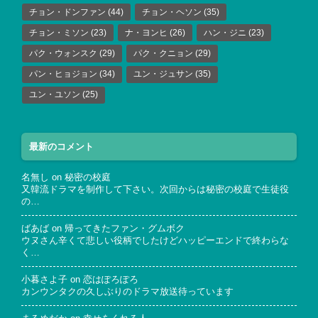
チョン・ドンファン
(44)
チョン・ヘソン
(35)
チョン・ミソン
(23)
ナ・ヨンヒ
(26)
ハン・ジニ
(23)
パク・ウォンスク
(29)
パク・クニョン
(29)
パン・ヒョジョン
(34)
ユン・ジュサン
(35)
ユン・ユソン
(25)
最新のコメント
名無し
on
秘密の校庭
又韓流ドラマを制作して下さい。次回からは秘密の校庭で生徒役
の…
ばあば
on
帰ってきたファン・グムボク
ウヌさん辛くて悲しい役柄でしたけどハッピーエンドで終わらな
く…
小暮さよ子
on
恋はぽろぽろ
カンウンタクの久しぶりのドラマ放送待っています