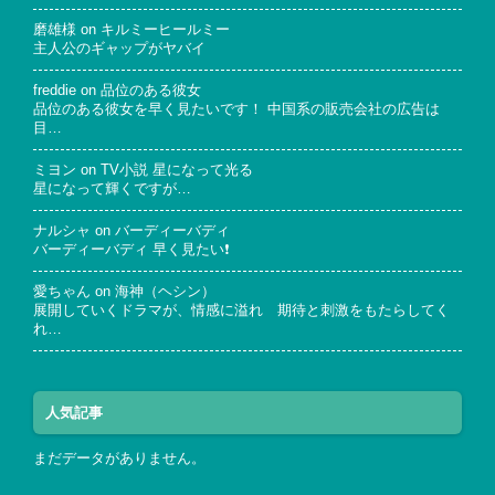
磨雄様
on
キルミーヒールミー
主人公のギャップがヤバイ
freddie
on
品位のある彼女
品位のある彼女を早く見たいです！ 中国系の販売会社の広告は
目…
ミヨン
on
TV小説 星になって光る
星になって輝くですが…
ナルシャ
on
バーディーバディ
バーディーバディ 早く見たい❗
愛ちゃん
on
海神（ヘシン）
展開していくドラマが、情感に溢れ 期待と刺激をもたらしてく
れ…
人気記事
まだデータがありません。