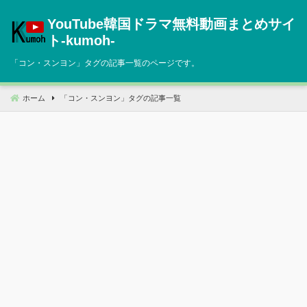
コ
YouTube韓国ドラマ無料動画まとめサイ
ン
テ
ト‐kumoh‐
ン
「
コン・スンヨン
」タグの記事一覧のページです。
ツ
へ
移
ホーム
「
コン・スンヨン
」タグの記事一覧
動