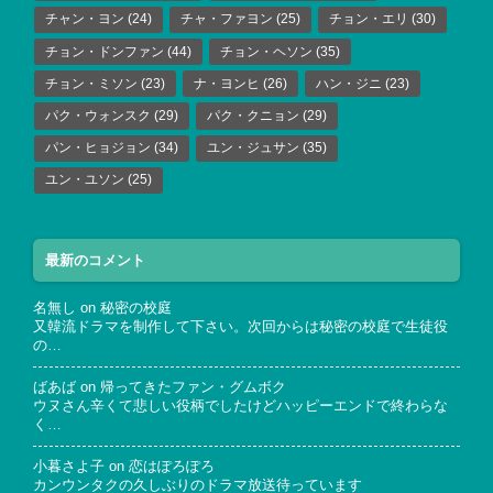
チャン・ヨン
(24)
チャ・ファヨン
(25)
チョン・エリ
(30)
チョン・ドンファン
(44)
チョン・ヘソン
(35)
チョン・ミソン
(23)
ナ・ヨンヒ
(26)
ハン・ジニ
(23)
パク・ウォンスク
(29)
パク・クニョン
(29)
パン・ヒョジョン
(34)
ユン・ジュサン
(35)
ユン・ユソン
(25)
最新のコメント
名無し
on
秘密の校庭
又韓流ドラマを制作して下さい。次回からは秘密の校庭で生徒役
の…
ばあば
on
帰ってきたファン・グムボク
ウヌさん辛くて悲しい役柄でしたけどハッピーエンドで終わらな
く…
小暮さよ子
on
恋はぽろぽろ
カンウンタクの久しぶりのドラマ放送待っています