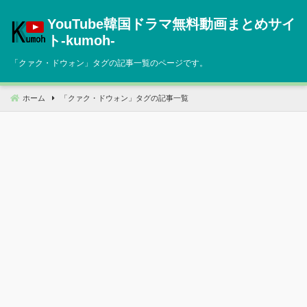
コ
YouTube韓国ドラマ無料動画まとめサイ
ン
テ
ト‐kumoh‐
ン
「
クァク・ドウォン
」タグの記事一覧のページです。
ツ
へ
移
ホーム
「
クァク・ドウォン
」タグの記事一覧
動