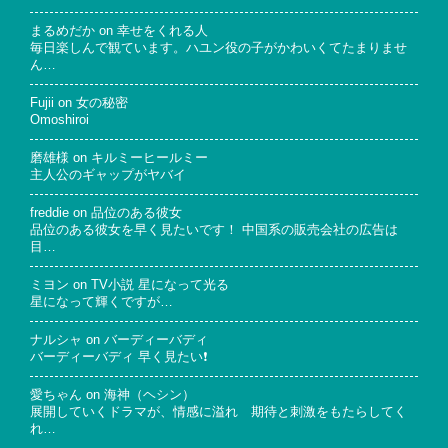
まるめだか
on
幸せをくれる人
毎日楽しんで観ています。ハユン役の子がかわいくてたまりませ
ん…
Fujii
on
女の秘密
Omoshiroi
磨雄様
on
キルミーヒールミー
主人公のギャップがヤバイ
freddie
on
品位のある彼女
品位のある彼女を早く見たいです！ 中国系の販売会社の広告は
目…
ミヨン
on
TV小説 星になって光る
星になって輝くですが…
ナルシャ
on
バーディーバディ
バーディーバディ 早く見たい❗
愛ちゃん
on
海神（ヘシン）
展開していくドラマが、情感に溢れ 期待と刺激をもたらしてく
れ…