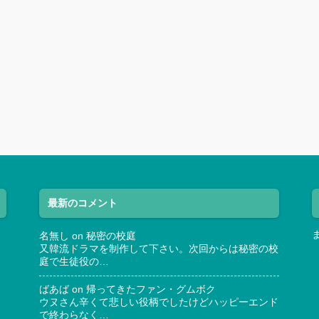
最新のコメント
名無し
on
秘密の校庭
又韓流ドラマを制作して下さい。次回からは秘密の校
庭で生徒役の…
ばあば
on
帰ってきたファン・グムボク
ウヌさん辛くて悲しい役柄でしたけどハッピーエンド
で終わらなく…