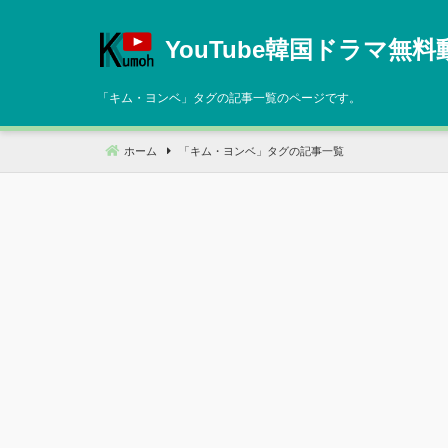
コ
ン
YouTube韓国ドラマ無料
テ
ン
「
キム・ヨンベ
」タグの記事一覧のページです。
ツ
へ
ホーム
「
キム・ヨンベ
」タグの記事一覧
移
動