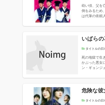
幼い頃、父を
倒をみるため
は代筆の依頼人
いばらの
タイトルの日
死の地獄で生
かぶった悪女
ン・ギョンジュ
危険な彼
タイトルの日