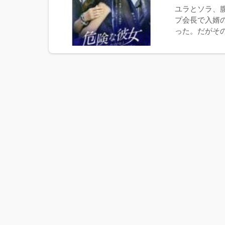
ユラとソラ、
プ会長で入婿
った。だがその