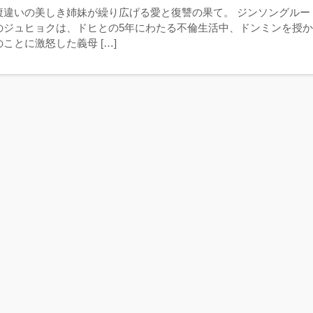
腹違いの美しき姉妹が繰り広げる愛と復讐の果て。 ジンソングルー
のジュヒョクは、ドヒとの5年にわたる不倫生活中、ドンミンを授
ことに激怒した義母 […]