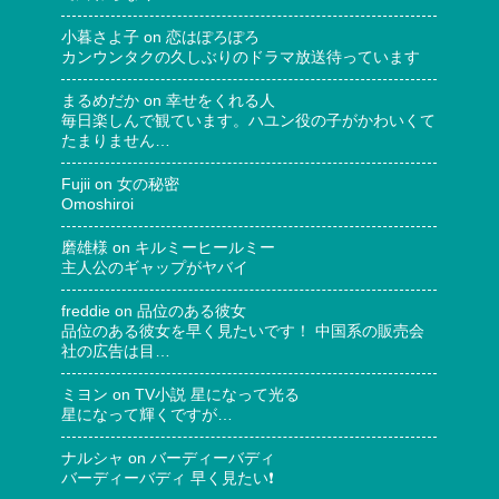
小暮さよ子
on
恋はぽろぽろ
カンウンタクの久しぶりのドラマ放送待っています
まるめだか
on
幸せをくれる人
毎日楽しんで観ています。ハユン役の子がかわいくて
たまりません…
Fujii
on
女の秘密
Omoshiroi
磨雄様
on
キルミーヒールミー
主人公のギャップがヤバイ
freddie
on
品位のある彼女
品位のある彼女を早く見たいです！ 中国系の販売会
社の広告は目…
ミヨン
on
TV小説 星になって光る
星になって輝くですが…
ナルシャ
on
バーディーバディ
バーディーバディ 早く見たい❗