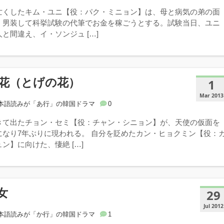
亡くしたキム・ユニ【役：パク・ミニョン】は、母と病気の弟の面
、男装して科挙試験の代筆でお金を稼ごうとする。試験当日、ユニ
と間違え、イ・ソンジュ […]
花（とげの花）
1
Mar 2013
本語読みが「あ行」の韓国ドラマ
0
きて出たチョン・セミ【役：チャン・シニョン】が、天使の仮面を
になり7年ぶりに現われる。 自分を貶めたカン・ヒョクミン【役：
ン】に向けた、悽絶 […]
女
29
Jul 2012
本語読みが「か行」の韓国ドラマ
1