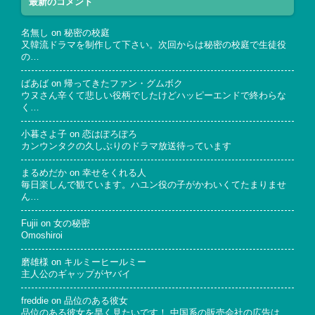
最新のコメント
名無し
on
秘密の校庭
又韓流ドラマを制作して下さい。次回からは秘密の校庭で生徒役
の…
ばあば
on
帰ってきたファン・グムボク
ウヌさん辛くて悲しい役柄でしたけどハッピーエンドで終わらな
く…
小暮さよ子
on
恋はぽろぽろ
カンウンタクの久しぶりのドラマ放送待っています
まるめだか
on
幸せをくれる人
毎日楽しんで観ています。ハユン役の子がかわいくてたまりませ
ん…
Fujii
on
女の秘密
Omoshiroi
磨雄様
on
キルミーヒールミー
主人公のギャップがヤバイ
freddie
on
品位のある彼女
品位のある彼女を早く見たいです！ 中国系の販売会社の広告は