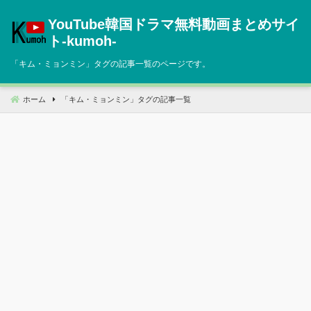
コ
YouTube韓国ドラマ無料動画まとめサイ
ン
テ
ト‐kumoh‐
ン
「
キム・ミョンミン
」タグの記事一覧のページです。
ツ
へ
移
ホーム
「
キム・ミョンミン
」タグの記事一覧
動