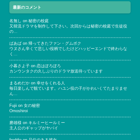
最新のコメント
名無し
on
秘密の校庭
又韓流ドラマを制作して下さい。次回からは秘密の校庭で生徒役
の…
ばあば
on
帰ってきたファン・グムボク
ウヌさん辛くて悲しい役柄でしたけどハッピーエンドで終わらな
く…
小暮さよ子
on
恋はぽろぽろ
カンウンタクの久しぶりのドラマ放送待っています
まるめだか
on
幸せをくれる人
毎日楽しんで観ています。ハユン役の子がかわいくてたまりませ
ん…
Fujii
on
女の秘密
Omoshiroi
磨雄様
on
キルミーヒールミー
主人公のギャップがヤバイ