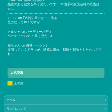
freddie
on
品位のある彼女
品位のある彼女を早く見たいです！ 中国系の販売会社の広告は
目…
ミヨン
on
TV小説 星になって光る
星になって輝くですが…
ナルシャ
on
バーディーバディ
バーディーバディ 早く見たい❗
愛ちゃん
on
海神（ヘシン）
展開していくドラマが、情感に溢れ 期待と刺激をもたらしてく
れ…
人気記事
王の顔
ホーム
リンクについて