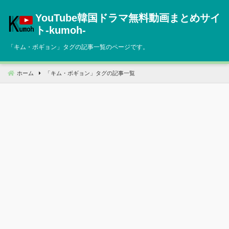
コ
YouTube韓国ドラマ無料動画まとめサイ
ン
テ
ト‐kumoh‐
ン
「
キム・ボギョン
」タグの記事一覧のページです。
ツ
へ
移
ホーム
「
キム・ボギョン
」タグの記事一覧
動