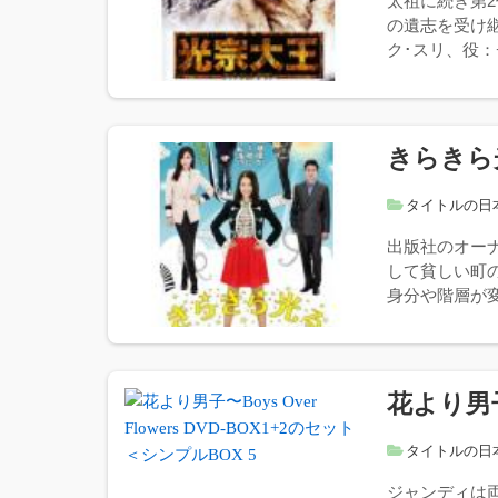
太祖に続き第
の遺志を受け
ク･スリ、役：
きらきら
タイトルの日
出版社のオー
して貧しい町
身分や階層が変
花より男子～
タイトルの日
ジャンディは