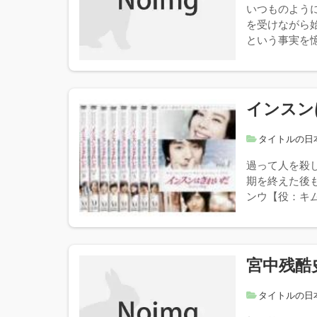
いつものよう
を受けながら
という事実を憶
インスン
タイトルの日
過って人を殺
期を終えた後
ンウ【役：キム
宮中残酷
タイトルの日