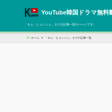
コ
ン
YouTube韓国ドラマ無料
テ
ン
「
キム・ヒョンジュ
」タグの記事一覧のページです。
ツ
へ
ホーム
「
キム・ヒョンジュ
」タグの記事一覧
移
動