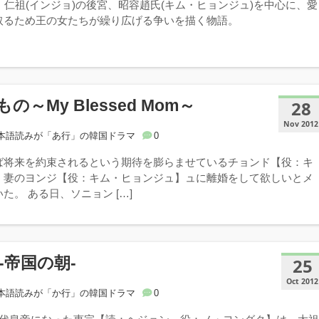
・仁祖(インジョ)の後宮、昭容趙氏(キム・ヒョンジュ)を中心に、愛
取るため王の女たちが繰り広げる争いを描く物語。
の～My Blessed Mom～
28
Nov 2012
本語読みが「あ行」の韓国ドラマ
0
ば将来を約束されるという期待を膨らませているチョンド【役：キ
、妻のヨンジ【役：キム・ヒョンジュ】ュに離婚をして欲しいとメ
た。 ある日、ソニョン […]
‐帝国の朝‐
25
Oct 2012
本語読みが「か行」の韓国ドラマ
0