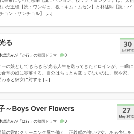
2代皇帝になった恵宗【読：ヘジョン、役：ノ・ヨングク】は、太
継いだ王珪【読：ワンギュ、役：キム・ムセン】と朴述熙【読：パ
チョン・サンチョル】 […]
光る
30
Jul 2012
本語読みが「か行」の韓国ドラマ
0
ナーの娘として‘きらきら’光る人生を送ってきたヒロインが、一瞬に
の食堂の娘に零落する。自分はちっとも変ってないのに、親や家、
わると彼女に対する […]
Boys Over Flowers
27
May 2012
本語読みが「は行」の韓国ドラマ
0
両親の営むクリーニング屋で働く、正義感の強い少女。ある少年を