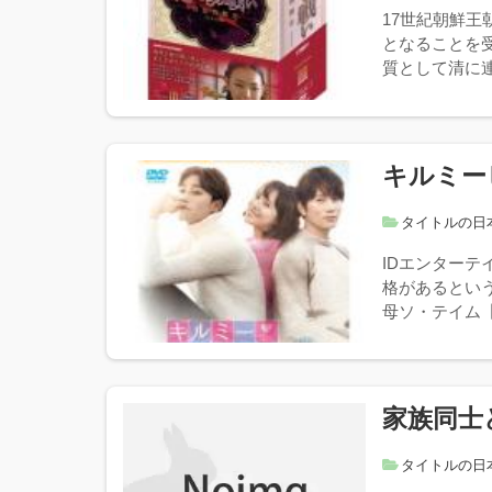
17世紀朝鮮
となることを
質として清に連
キルミー
タイトルの日
IDエンター
格があるとい
母ソ・テイム【
家族同士
タイトルの日