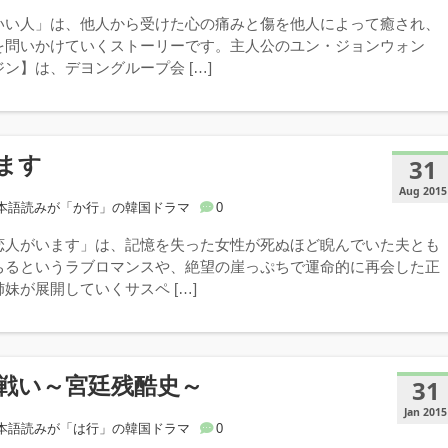
いい人」は、他人から受けた心の痛みと傷を他人によって癒され、
を問いかけていくストーリーです。主人公のユン・ジョンウォン
ン】は、デヨングループ会 […]
ます
31
Aug 2015
本語読みが「か行」の韓国ドラマ
0
恋人がいます」は、記憶を失った女性が死ぬほど睨んでいた夫とも
ちるというラブロマンスや、絶望の崖っぷちで運命的に再会した正
妹が展開していくサスペ […]
戦い～宮廷残酷史～
31
Jan 2015
本語読みが「は行」の韓国ドラマ
0