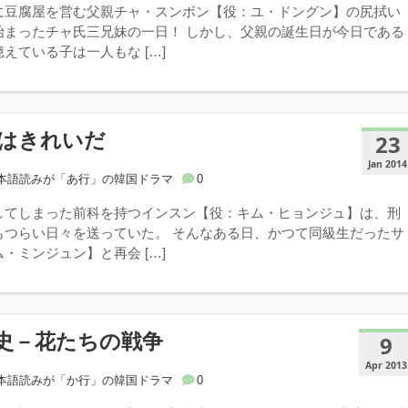
に豆腐屋を営む父親チャ・スンボン【役：ユ・ドングン】の尻拭い
始まったチャ氏三兄妹の一日！ しかし、父親の誕生日が今日である
えている子は一人もな […]
はきれいだ
23
Jan 2014
本語読みが「あ行」の韓国ドラマ
0
してしまった前科を持つインスン【役：キム・ヒョンジュ】は、刑
もつらい日々を送っていた。 そんなある日、かつて同級生だったサ
・ミンジュン】と再会 […]
史－花たちの戦争
9
Apr 2013
本語読みが「か行」の韓国ドラマ
0