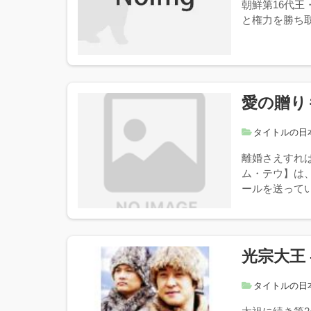
朝鮮第16代王
と権力を勝ち
愛の贈りも
タイトルの日
離婚さえすれ
ム・テウ】は
ールを送ってい
光宗大王 
タイトルの日