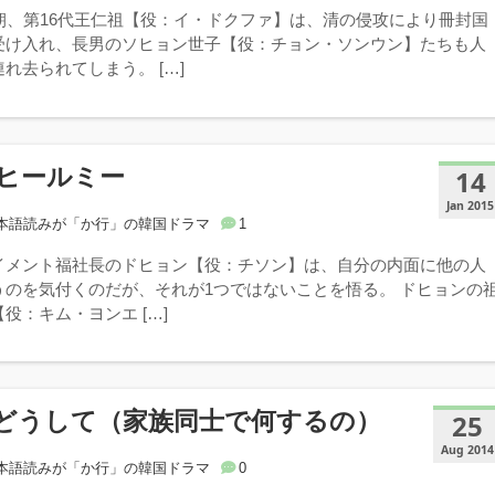
王朝、第16代王仁祖【役：イ・ドクファ】は、清の侵攻により冊封国
受け入れ、長男のソヒョン世子【役：チョン・ソンウン】たちも人
れ去られてしまう。 […]
ヒールミー
14
Jan 2015
本語読みが「か行」の韓国ドラマ
1
テイメント福社長のドヒョン【役：チソン】は、自分の内面に他の人
うのを気付くのだが、それが1つではないことを悟る。 ドヒョンの
役：キム・ヨンエ […]
どうして（家族同士で何するの）
25
Aug 2014
本語読みが「か行」の韓国ドラマ
0