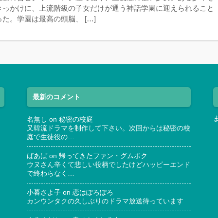
きっかけに、上流階級の子女だけが通う神話学園に迎えられること
た。学園は最高の頭脳、 […]
最新のコメント
名無し
on
秘密の校庭
又韓流ドラマを制作して下さい。次回からは秘密の校
庭で生徒役の…
ばあば
on
帰ってきたファン・グムボク
ウヌさん辛くて悲しい役柄でしたけどハッピーエンド
で終わらなく…
小暮さよ子
on
恋はぽろぽろ
カンウンタクの久しぶりのドラマ放送待っています