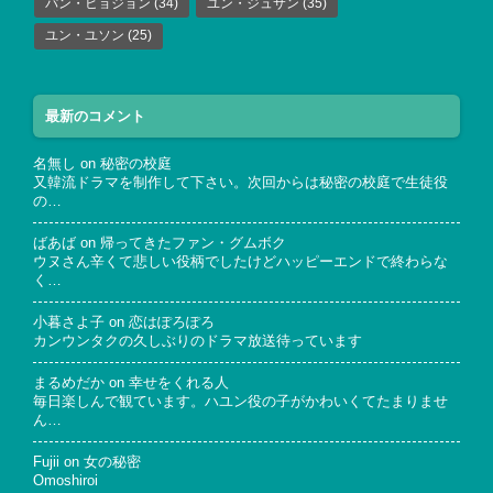
パン・ヒョジョン
(34)
ユン・ジュサン
(35)
ユン・ユソン
(25)
最新のコメント
名無し
on
秘密の校庭
又韓流ドラマを制作して下さい。次回からは秘密の校庭で生徒役
の…
ばあば
on
帰ってきたファン・グムボク
ウヌさん辛くて悲しい役柄でしたけどハッピーエンドで終わらな
く…
小暮さよ子
on
恋はぽろぽろ
カンウンタクの久しぶりのドラマ放送待っています
まるめだか
on
幸せをくれる人
毎日楽しんで観ています。ハユン役の子がかわいくてたまりませ
ん…
Fujii
on
女の秘密
Omoshiroi