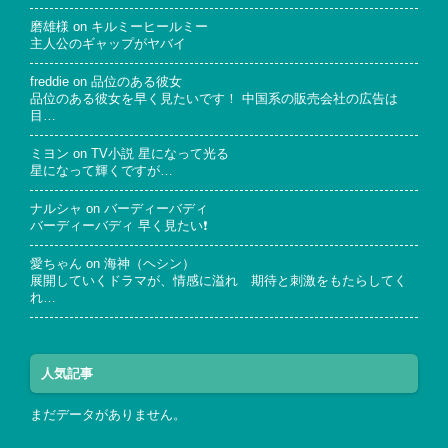
磨雄様
on
キルミーヒールミー
主人公のギャップがヤバイ
freddie
on
品位のある彼女
品位のある彼女を早く見たいです！ 中国系の販売会社の広告は
目…
ミヨン
on
TV小説 星になって光る
星になって輝くですが…
ナルシャ
on
バーディーバディ
バーディーバディ 早く見たい❗
愛ちゃん
on
海神（ヘシン）
展開していくドラマが、情感に溢れ 期待と刺激をもたらしてく
れ…
人気記事
まだデータがありません。