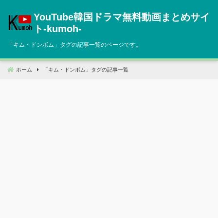
コ
YouTube韓国ドラマ無料動画まとめサイ
ン
テ
ト‐kumoh‐
ン
「
キム・ドンボム
」タグの記事一覧のページです。
ツ
へ
移
ホーム
「
キム・ドンボム
」タグの記事一覧
動