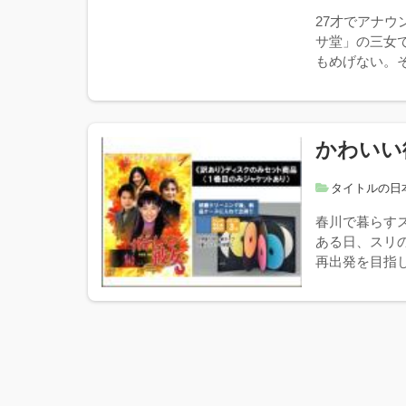
27才でアナ
サ堂」の三女
もめげない。そ
かわいい
タイトルの日
春川で暮らす
ある日、スリ
再出発を目指し