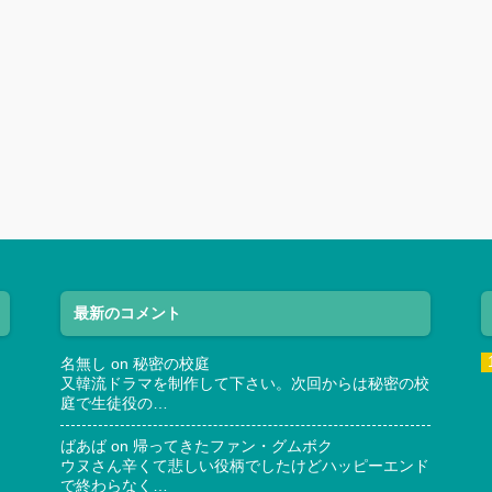
最新のコメント
名無し
on
秘密の校庭
又韓流ドラマを制作して下さい。次回からは秘密の校
庭で生徒役の…
ばあば
on
帰ってきたファン・グムボク
ウヌさん辛くて悲しい役柄でしたけどハッピーエンド
で終わらなく…