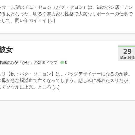
ウンサー志望のチェ・セヨン（パク・セヨン）は、街のパン店「チン
で養女となった。明るく努力家な性格で大変なリポーターの仕事で
して、同い年のイ・イ […]
彼女
29
Mar 2013
本語読みが「か行」の韓国ドラマ
0
スリ【役：パク・ソニョン】は、バッグデザイナーになるのが夢。
の母が急な脳溢血で亡くなってしまう。悲しみに暮れたスリだが、
てソウルに上京。ところ […]