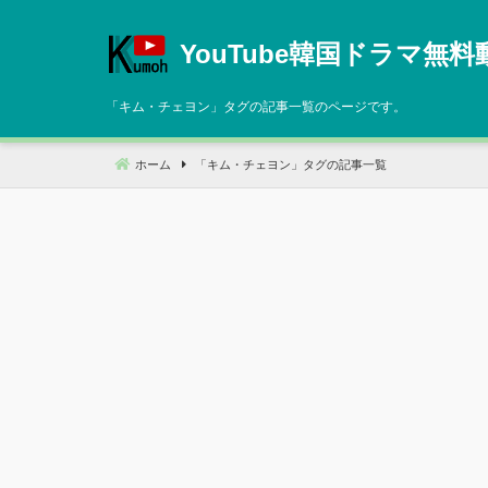
コ
ン
YouTube韓国ドラマ無料
テ
ン
「
キム・チェヨン
」タグの記事一覧のページです。
ツ
へ
ホーム
「
キム・チェヨン
」タグの記事一覧
移
動