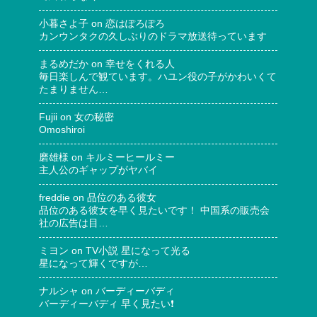
小暮さよ子
on
恋はぽろぽろ
カンウンタクの久しぶりのドラマ放送待っています
まるめだか
on
幸せをくれる人
毎日楽しんで観ています。ハユン役の子がかわいくて
たまりません…
Fujii
on
女の秘密
Omoshiroi
磨雄様
on
キルミーヒールミー
主人公のギャップがヤバイ
freddie
on
品位のある彼女
品位のある彼女を早く見たいです！ 中国系の販売会
社の広告は目…
ミヨン
on
TV小説 星になって光る
星になって輝くですが…
ナルシャ
on
バーディーバディ
バーディーバディ 早く見たい❗