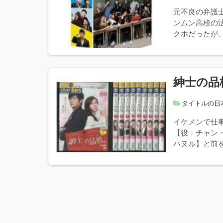
元不良の弁護
ンムン高校の
クホだったが、
紳士の品
タイトルの日
イケメンで仕
【役：チャン
ハヌル】と前を