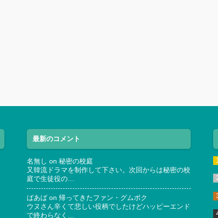
最新のコメント
名無し
on
秘密の校庭
又韓流ドラマを制作して下さい。次回からは秘密の校
庭で生徒役の…
ばあば
on
帰ってきたファン・グムボク
ウヌさん辛くて悲しい役柄でしたけどハッピーエンド
で終わらなく…