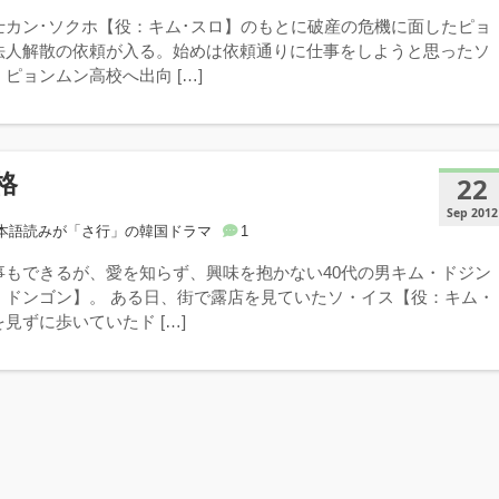
士カン･ソクホ【役：キム･スロ】のもとに破産の危機に面したピョ
法人解散の依頼が入る。始めは依頼通りに仕事をしようと思ったソ
ピョンムン高校へ出向 […]
格
22
Sep 2012
本語読みが「さ行」の韓国ドラマ
1
事もできるが、愛を知らず、興味を抱かない40代の男キム・ドジン
・ドンゴン】。 ある日、街で露店を見ていたソ・イス【役：キム・
見ずに歩いていたド […]