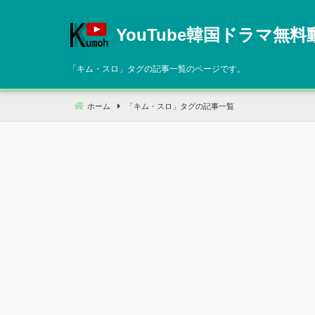
コ
ン
YouTube韓国ドラマ無料
テ
ン
「
キム・スロ
」タグの記事一覧のページです。
ツ
へ
ホーム
「
キム・スロ
」タグの記事一覧
移
動