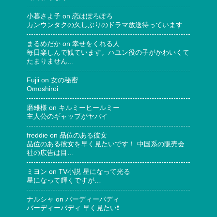
小暮さよ子
on
恋はぽろぽろ
カンウンタクの久しぶりのドラマ放送待っています
まるめだか
on
幸せをくれる人
毎日楽しんで観ています。ハユン役の子がかわいくて
たまりません…
Fujii
on
女の秘密
Omoshiroi
磨雄様
on
キルミーヒールミー
主人公のギャップがヤバイ
freddie
on
品位のある彼女
品位のある彼女を早く見たいです！ 中国系の販売会
社の広告は目…
ミヨン
on
TV小説 星になって光る
星になって輝くですが…
ナルシャ
on
バーディーバディ
バーディーバディ 早く見たい❗