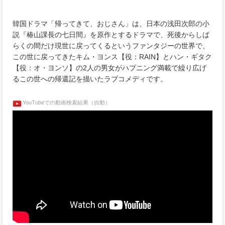
韓国ドラマ「帰ってきて、おじさん」は、日本の浅田次郎の小
説『椿山課長の七日間』を原作とするドラマで、死後からしば
らくの間だけ現世に戻ってくるというファンタジーの世界で、
この世に戻ってきたキム・ヨンス【役：RAIN】とハン・ギタク
【役：オ・ヨンソ】の2人の男女がハプニング満載で繰り広げ
るこの世への帰還記を描いたラブコメディです。
YouTubeでの動画検索結果（自動）