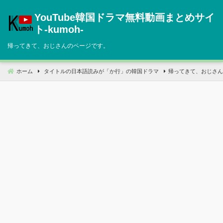
コ
YouTube韓国ドラマ無料動画まとめサイ
ン
テ
ト‐kumoh‐
ン
帰ってきて、おじさんのページです。
ツ
へ
移
ホーム
タイトルの日本語読みが「か行」の韓国ドラマ
帰ってきて、おじさん
動