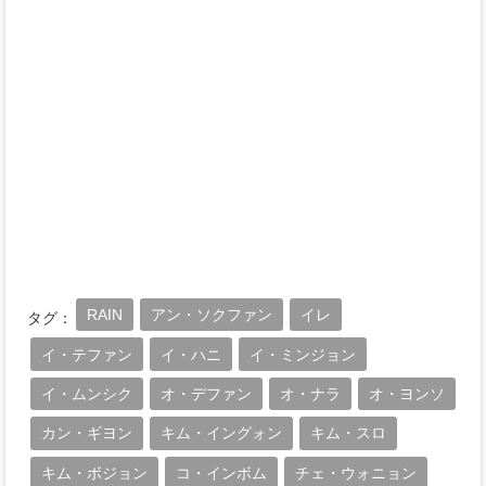
RAIN
アン・ソクファン
イレ
タグ：
イ・テファン
イ・ハニ
イ・ミンジョン
イ・ムンシク
オ・デファン
オ・ナラ
オ・ヨンソ
カン・ギヨン
キム・イングォン
キム・スロ
キム・ボジョン
コ・インボム
チェ・ウォニョン