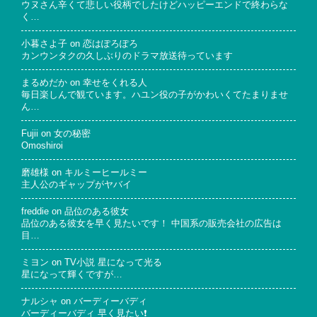
ウヌさん辛くて悲しい役柄でしたけどハッピーエンドで終わらな
く…
小暮さよ子
on
恋はぽろぽろ
カンウンタクの久しぶりのドラマ放送待っています
まるめだか
on
幸せをくれる人
毎日楽しんで観ています。ハユン役の子がかわいくてたまりませ
ん…
Fujii
on
女の秘密
Omoshiroi
磨雄様
on
キルミーヒールミー
主人公のギャップがヤバイ
freddie
on
品位のある彼女
品位のある彼女を早く見たいです！ 中国系の販売会社の広告は
目…
ミヨン
on
TV小説 星になって光る
星になって輝くですが…
ナルシャ
on
バーディーバディ
バーディーバディ 早く見たい❗