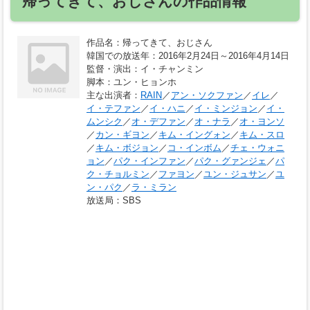
帰ってきて、おじさんの作品情報
作品名
：帰ってきて、おじさん
韓国での放送年
：2016年2月24日～2016年4月14日
監督・演出
：イ・チャンミン
脚本
：ユン・ヒョンホ
主な出演者
：
RAIN
／
アン・ソクファン
／
イレ
／
イ・テファン
／
イ・ハニ
／
イ・ミンジョン
／
イ・
ムンシク
／
オ・デファン
／
オ・ナラ
／
オ・ヨンソ
／
カン・ギヨン
／
キム・イングォン
／
キム・スロ
／
キム・ボジョン
／
コ・インボム
／
チェ・ウォニ
ョン
／
パク・インファン
／
パク・グァンジェ
／
パ
ク・チョルミン
／
ファヨン
／
ユン・ジュサン
／
ユ
ン・パク
／
ラ・ミラン
放送局
：SBS