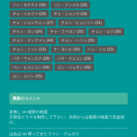
ソン・オクスク
(30)
ソン・ドンイル
(26)
チェ・イルファ
(28)
チェ・ジョンウ
(28)
チェ・ジョンウォン
(27)
チャン・ヒョンソン
(31)
チャン・ヨン
(24)
チャ・ファヨン
(25)
チョン・エリ
(30)
チョン・ドンファン
(44)
チョン・ヘソン
(35)
チョン・ミソン
(23)
ナ・ヨンヒ
(26)
ハン・ジニ
(23)
パク・ウォンスク
(29)
パク・クニョン
(29)
パン・ヒョジョン
(34)
ユン・ジュサン
(35)
ユン・ユソン
(25)
最新のコメント
名無し
on
秘密の校庭
又韓流ドラマを制作して下さい。次回からは秘密の校庭で生徒役
の…
ばあば
on
帰ってきたファン・グムボク