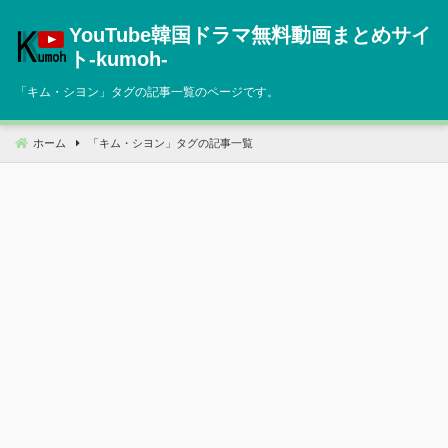
コ
YouTube韓国ドラマ無料動画まとめサイ
ン
テ
ト‐kumoh‐
ン
「
キム・シヨン
」タグの記事一覧のページです。
ツ
へ
移
ホーム
「
キム・シヨン
」タグの記事一覧
動