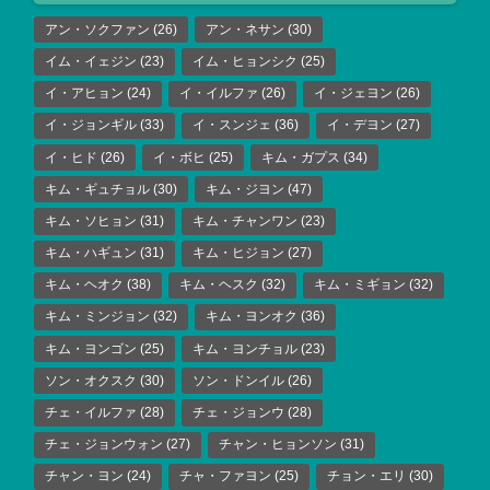
アン・ソクファン
(26)
アン・ネサン
(30)
イム・イェジン
(23)
イム・ヒョンシク
(25)
イ・アヒョン
(24)
イ・イルファ
(26)
イ・ジェヨン
(26)
イ・ジョンギル
(33)
イ・スンジェ
(36)
イ・デヨン
(27)
イ・ヒド
(26)
イ・ボヒ
(25)
キム・ガプス
(34)
キム・ギュチョル
(30)
キム・ジヨン
(47)
キム・ソヒョン
(31)
キム・チャンワン
(23)
キム・ハギュン
(31)
キム・ヒジョン
(27)
キム・ヘオク
(38)
キム・ヘスク
(32)
キム・ミギョン
(32)
キム・ミンジョン
(32)
キム・ヨンオク
(36)
キム・ヨンゴン
(25)
キム・ヨンチョル
(23)
ソン・オクスク
(30)
ソン・ドンイル
(26)
チェ・イルファ
(28)
チェ・ジョンウ
(28)
チェ・ジョンウォン
(27)
チャン・ヒョンソン
(31)
チャン・ヨン
(24)
チャ・ファヨン
(25)
チョン・エリ
(30)