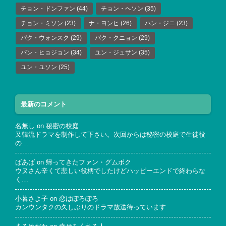
チョン・ドンファン
(44)
チョン・ヘソン
(35)
チョン・ミソン
(23)
ナ・ヨンヒ
(26)
ハン・ジニ
(23)
パク・ウォンスク
(29)
パク・クニョン
(29)
パン・ヒョジョン
(34)
ユン・ジュサン
(35)
ユン・ユソン
(25)
最新のコメント
名無し
on
秘密の校庭
又韓流ドラマを制作して下さい。次回からは秘密の校庭で生徒役
の…
ばあば
on
帰ってきたファン・グムボク
ウヌさん辛くて悲しい役柄でしたけどハッピーエンドで終わらな
く…
小暮さよ子
on
恋はぽろぽろ
カンウンタクの久しぶりのドラマ放送待っています