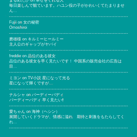
まるめだか
on
幸せをくれる人
毎日楽しんで観ています。ハユン役の子がかわいくてたまりませ
ん…
Fujii
on
女の秘密
Omoshiroi
磨雄様
on
キルミーヒールミー
主人公のギャップがヤバイ
freddie
on
品位のある彼女
品位のある彼女を早く見たいです！ 中国系の販売会社の広告は
目…
ミヨン
on
TV小説 星になって光る
星になって輝くですが…
ナルシャ
on
バーディーバディ
バーディーバディ 早く見たい❗
愛ちゃん
on
海神（ヘシン）
展開していくドラマが、情感に溢れ 期待と刺激をもたらしてく
れ…