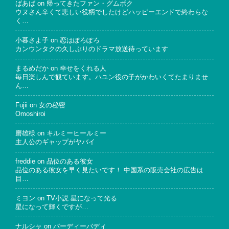
ばあば
on
帰ってきたファン・グムボク
ウヌさん辛くて悲しい役柄でしたけどハッピーエンドで終わらな
く…
小暮さよ子
on
恋はぽろぽろ
カンウンタクの久しぶりのドラマ放送待っています
まるめだか
on
幸せをくれる人
毎日楽しんで観ています。ハユン役の子がかわいくてたまりませ
ん…
Fujii
on
女の秘密
Omoshiroi
磨雄様
on
キルミーヒールミー
主人公のギャップがヤバイ
freddie
on
品位のある彼女
品位のある彼女を早く見たいです！ 中国系の販売会社の広告は
目…
ミヨン
on
TV小説 星になって光る
星になって輝くですが…
ナルシャ
on
バーディーバディ