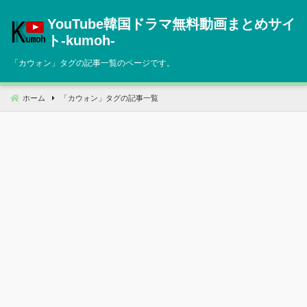
コ
YouTube韓国ドラマ無料動画まとめサイ
ン
テ
ト‐kumoh‐
ン
「
カウォン
」タグの記事一覧のページです。
ツ
へ
移
ホーム
「
カウォン
」タグの記事一覧
動