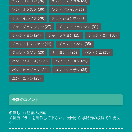
キム・ヨンゴン
(25)
キム・ヨンチョル
(23)
ソン・オクスク
(30)
ソン・ドンイル
(26)
チェ・イルファ
(28)
チェ・ジョンウ
(28)
チェ・ジョンウォン
(27)
チャン・ヒョンソン
(31)
チャン・ヨン
(24)
チャ・ファヨン
(25)
チョン・エリ
(30)
チョン・ドンファン
(44)
チョン・ヘソン
(35)
チョン・ミソン
(23)
ナ・ヨンヒ
(26)
ハン・ジニ
(23)
パク・ウォンスク
(29)
パク・クニョン
(29)
パン・ヒョジョン
(34)
ユン・ジュサン
(35)
ユン・ユソン
(25)
最新のコメント
名無し
on
秘密の校庭
又韓流ドラマを制作して下さい。次回からは秘密の校庭で生徒役
の…