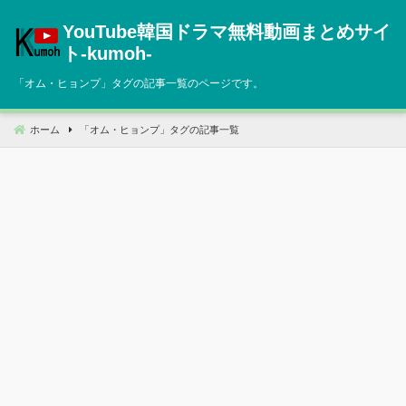
コ
YouTube韓国ドラマ無料動画まとめサイ
ン
テ
ト‐kumoh‐
ン
「
オム・ヒョンプ
」タグの記事一覧のページです。
ツ
へ
移
ホーム
「
オム・ヒョンプ
」タグの記事一覧
動