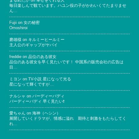
まるめだか
on
幸せをくれる人
毎日楽しんで観ています。ハユン役の子がかわいくてたまりませ
ん…
Fujii
on
女の秘密
Omoshiroi
磨雄様
on
キルミーヒールミー
主人公のギャップがヤバイ
freddie
on
品位のある彼女
品位のある彼女を早く見たいです！ 中国系の販売会社の広告は
目…
ミヨン
on
TV小説 星になって光る
星になって輝くですが…
ナルシャ
on
バーディーバディ
バーディーバディ 早く見たい❗
愛ちゃん
on
海神（ヘシン）
展開していくドラマが、情感に溢れ 期待と刺激をもたらしてく
れ…