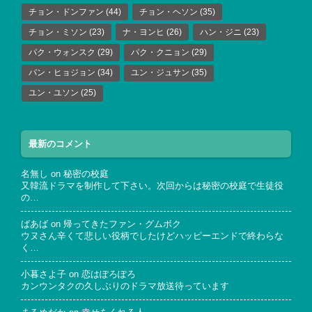
チョン・ドンファン
(44)
チョン・ヘソン
(35)
チョン・ミソン
(23)
ナ・ヨンヒ
(26)
ハン・ジニ
(23)
パク・ウォンスク
(29)
パク・クニョン
(29)
パン・ヒョジョン
(34)
ユン・ジュサン
(35)
ユン・ユソン
(25)
最新のコメント
名無し
on
秘密の校庭
又韓流ドラマを制作して下さい。次回からは秘密の校庭で生徒役
の…
ばあば
on
帰ってきたファン・グムボク
ウヌさん辛くて悲しい役柄でしたけどハッピーエンドで終わらな
く…
小暮さよ子
on
恋はぽろぽろ
カンウンタクの久しぶりのドラマ放送待っています