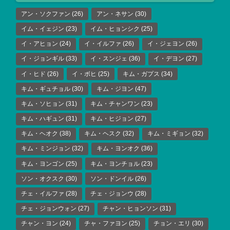
アン・ソクファン
(26)
アン・ネサン
(30)
イム・イェジン
(23)
イム・ヒョンシク
(25)
イ・アヒョン
(24)
イ・イルファ
(26)
イ・ジェヨン
(26)
イ・ジョンギル
(33)
イ・スンジェ
(36)
イ・デヨン
(27)
イ・ヒド
(26)
イ・ボヒ
(25)
キム・ガプス
(34)
キム・ギュチョル
(30)
キム・ジヨン
(47)
キム・ソヒョン
(31)
キム・チャンワン
(23)
キム・ハギュン
(31)
キム・ヒジョン
(27)
キム・ヘオク
(38)
キム・ヘスク
(32)
キム・ミギョン
(32)
キム・ミンジョン
(32)
キム・ヨンオク
(36)
キム・ヨンゴン
(25)
キム・ヨンチョル
(23)
ソン・オクスク
(30)
ソン・ドンイル
(26)
チェ・イルファ
(28)
チェ・ジョンウ
(28)
チェ・ジョンウォン
(27)
チャン・ヒョンソン
(31)
チャン・ヨン
(24)
チャ・ファヨン
(25)
チョン・エリ
(30)