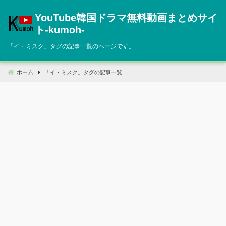
コ
YouTube韓国ドラマ無料動画まとめサイ
ン
テ
ト‐kumoh‐
ン
「
イ・ミスク
」タグの記事一覧のページです。
ツ
へ
移
ホーム
「
イ・ミスク
」タグの記事一覧
動