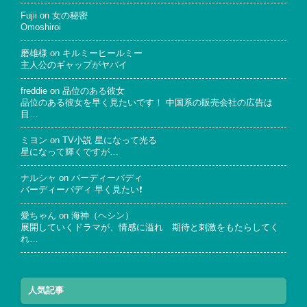
Fujii
on
女の秘密
Omoshiroi
磨雄様
on
キルミーヒールミー
主人公のギャップがヤバイ
freddie
on
品位のある彼女
品位のある彼女を早く見たいです！ 中国系の販売会社の広告は
目…
ミヨン
on
TV小説 星になって光る
星になって輝くですが…
ナルシャ
on
バーディーバディ
バーディーバディ 早く見たい❗
愛ちゃん
on
海神（ヘシン）
展開していくドラマが、情感に溢れ 期待と刺激をもたらしてく
れ…
人気記事