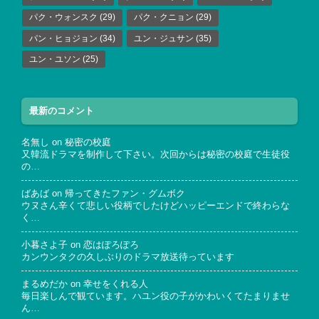
パク・ウォンスク
(29)
パク・クニョン
(29)
パン・ヒョジョン
(34)
ユン・ジュサン
(35)
ユン・ユソン
(25)
最新のコメント
名無し
on
秘密の校庭
又韓流ドラマを制作して下さい。次回からは秘密の校庭で生徒役
の…
ばあば
on
帰ってきたファン・グムボク
ウヌさん辛くて悲しい役柄でしたけどハッピーエンドで終わらな
く…
小暮さよ子
on
恋はぽろぽろ
カンウンタクの久しぶりのドラマ放送待っています
まるめだか
on
幸せをくれる人
毎日楽しんで観ています。ハユン役の子がかわいくてたまりませ
ん…