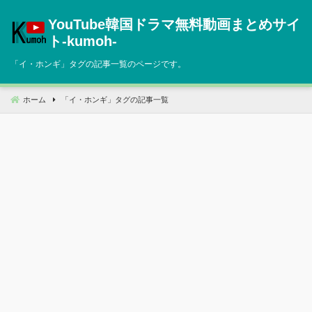
コ
YouTube韓国ドラマ無料動画まとめサイ
ン
テ
ト‐kumoh‐
ン
「
イ・ホンギ
」タグの記事一覧のページです。
ツ
へ
移
ホーム
「
イ・ホンギ
」タグの記事一覧
動