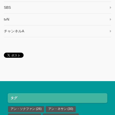
SBS
tvN
チャンネルA
タグ
アン・ソクファン
(26)
アン・ネサン
(30)