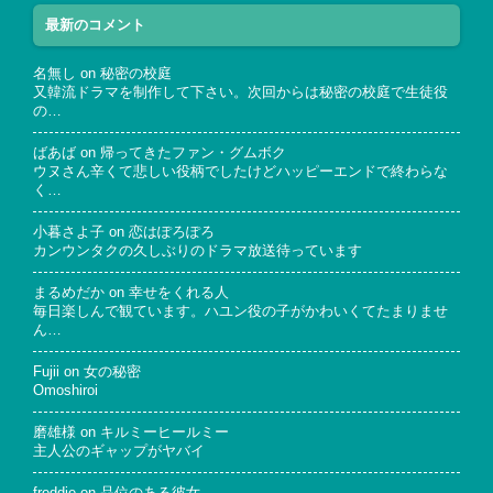
最新のコメント
名無し
on
秘密の校庭
又韓流ドラマを制作して下さい。次回からは秘密の校庭で生徒役
の…
ばあば
on
帰ってきたファン・グムボク
ウヌさん辛くて悲しい役柄でしたけどハッピーエンドで終わらな
く…
小暮さよ子
on
恋はぽろぽろ
カンウンタクの久しぶりのドラマ放送待っています
まるめだか
on
幸せをくれる人
毎日楽しんで観ています。ハユン役の子がかわいくてたまりませ
ん…
Fujii
on
女の秘密
Omoshiroi
磨雄様
on
キルミーヒールミー
主人公のギャップがヤバイ
freddie
on
品位のある彼女