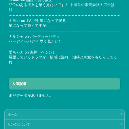
品位のある彼女を早く見たいです！ 中国系の販売会社の広告は
目…
ミヨン
on
TV小説 星になって光る
星になって輝くですが…
ナルシャ
on
バーディーバディ
バーディーバディ 早く見たい❗
愛ちゃん
on
海神（ヘシン）
展開していくドラマが、情感に溢れ 期待と刺激をもたらしてく
れ…
人気記事
まだデータがありません。
ホーム
リンクについて