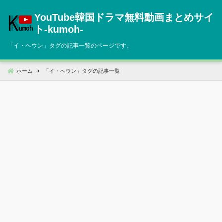
コ
YouTube韓国ドラマ無料動画まとめサイ
ン
テ
ト‐kumoh‐
ン
「
イ・ヘウン
」タグの記事一覧のページです。
ツ
へ
移
ホーム
「
イ・ヘウン
」タグの記事一覧
動