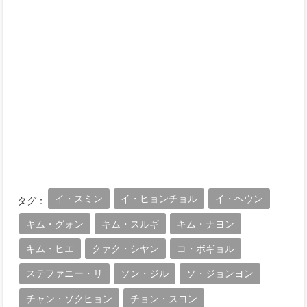
イ・スミン
イ・ヒョンチョル
イ・ヘウン
タグ：
キム・グォン
キム・スルギ
キム・ナヨン
キム・ヒエ
クァク・シヤン
コ・ボギョル
ステファニー・リ
ソン・ジル
ソ・ジョンヨン
チャン・ソクヒョン
チョン・スヨン