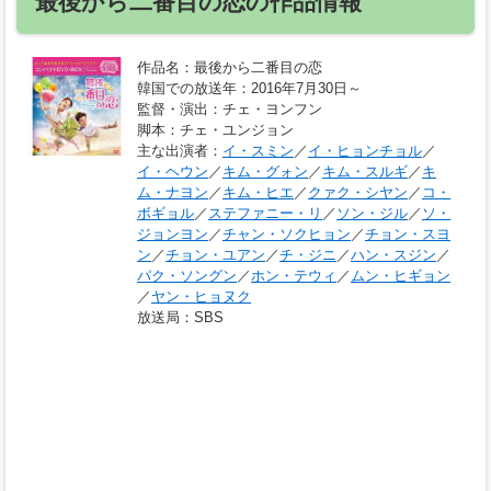
最後から二番目の恋の作品情報
作品名
：最後から二番目の恋
韓国での放送年
：2016年7月30日～
監督・演出
：チェ・ヨンフン
脚本
：チェ・ユンジョン
主な出演者
：
イ・スミン
／
イ・ヒョンチョル
／
イ・ヘウン
／
キム・グォン
／
キム・スルギ
／
キ
ム・ナヨン
／
キム・ヒエ
／
クァク・シヤン
／
コ・
ボギョル
／
ステファニー・リ
／
ソン・ジル
／
ソ・
ジョンヨン
／
チャン・ソクヒョン
／
チョン・スヨ
ン
／
チョン・ユアン
／
チ・ジニ
／
ハン・スジン
／
パク・ソングン
／
ホン・テウィ
／
ムン・ヒギョン
／
ヤン・ヒョヌク
放送局
：SBS