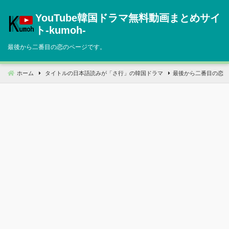
コ
YouTube韓国ドラマ無料動画まとめサイ
ン
テ
ト‐kumoh‐
ン
最後から二番目の恋のページです。
ツ
へ
移
ホーム
タイトルの日本語読みが「さ行」の韓国ドラマ
最後から二番目の恋
動