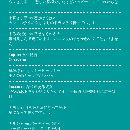
ウヌさん辛くて悲しい役柄でしたけどハッピーエンドで終わらな
く…
小暮さよ子
on
恋はぽろぽろ
カンウンタクの久しぶりのドラマ放送待っています
まるめだか
on
幸せをくれる人
毎日楽しんで観ています。ハユン役の子がかわいくてたまりませ
ん…
Fujii
on
女の秘密
Omoshiroi
磨雄様
on
キルミーヒールミー
主人公のギャップがヤバイ
freddie
on
品位のある彼女
品位のある彼女を早く見たいです！ 中国系の販売会社の広告は
目…
ミヨン
on
TV小説 星になって光る
星になって輝くですが…
ナルシャ
on
バーディーバディ
バーディーバディ 早く見たい❗