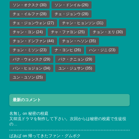
ソン・オクスク
(30)
ソン・ドンイル
(26)
チェ・イルファ
(28)
チェ・ジョンウ
(28)
チェ・ジョンウォン
(27)
チャン・ヒョンソン
(31)
チャン・ヨン
(24)
チャ・ファヨン
(25)
チョン・エリ
(30)
チョン・ドンファン
(44)
チョン・ヘソン
(35)
チョン・ミソン
(23)
ナ・ヨンヒ
(26)
ハン・ジニ
(23)
パク・ウォンスク
(29)
パク・クニョン
(29)
パン・ヒョジョン
(34)
ユン・ジュサン
(35)
ユン・ユソン
(25)
最新のコメント
名無し
on
秘密の校庭
又韓流ドラマを制作して下さい。次回からは秘密の校庭で生徒役
の…
ばあば
on
帰ってきたファン・グムボク